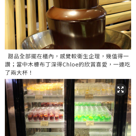
甜品全部擺在櫃內，感覺較衛生企理，幾值得一
讚；當中木槺布丁深得Chloe的欣賞喜愛，一連吃
了兩大杯！