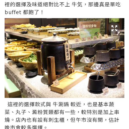
裡的選擇及味道絕對比不上
牛気
，那邊真是單吃
buffet 都飽了！
這裡的選擇款式與
牛涮鍋
較近，也是基本蔬
菜、丸子、澱粉質類都有一些，較特別是加上串
燒。店內也有設有刺生櫃，但午市沒有開，估計
晚市會較多選擇。