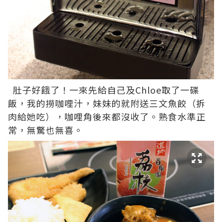
肚子好餓了！一來先給自己及Chloe取了一碟
飯，我的撈咖哩汁，妹妹的就附送三文魚餃（拆
肉給她吃），咖哩角後來都沒收了。熟食水準正
常，無驚也無喜。