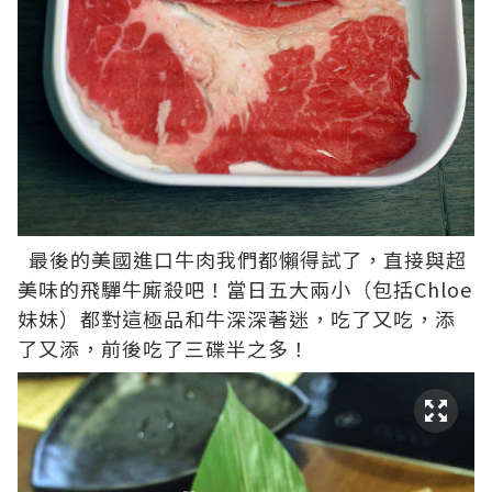
最後的美國進口牛肉我們都懶得試了，直接與超
美味的飛驒牛廝殺吧！當日五大兩小（包括Chloe
妹妹）都對這極品和牛深深著迷，吃了又吃，添
了又添，前後吃了三碟半之多！