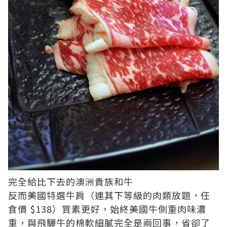
完全給比下去的澳洲貴族和牛
反而美國特選牛肩（連其下等級的肉類放題，任
食價 $138）質素更好，始終美國牛側重肉味濃
重，與飛驒牛的棉軟細膩完全是兩回事，省卻了