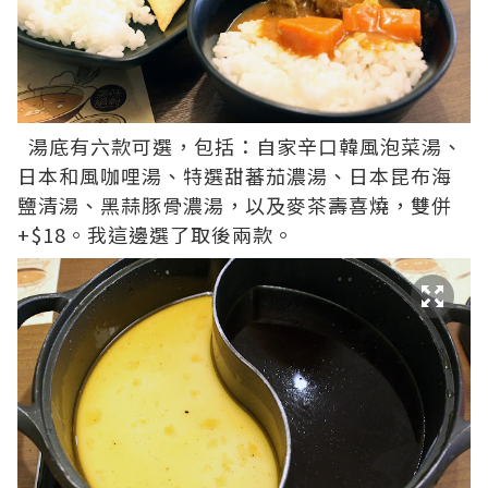
湯底有六款可選，包括：自家辛口韓風泡菜湯、
日本和風咖哩湯、特選甜蕃茄濃湯、日本昆布海
鹽清湯、黑蒜豚骨濃湯，以及麥茶壽喜燒，雙併
+$18。我這邊選了取後兩款。