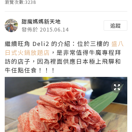
瀏覽次數:3238
甜魔媽媽新天地
追蹤
發佈於 2015.06.14
繼續旺角 Deli2 的介紹：位於三樓的
盛八
日式火鍋放題店
，是非常值得牛魔專程拜
訪的店子，因為裡面供應日本極上飛驒和
牛任點任食！！！