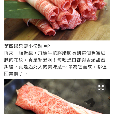
第四碟只要小份裝 =P
再來一張近鏡，飛驒牛能將脂肪長到這個豐富細
膩的花紋，真是罪過啊！每啖進口都與舌頭甜蜜
糾纏，真是迷死人的美味感～ 單為它而來，都值
回票價了。