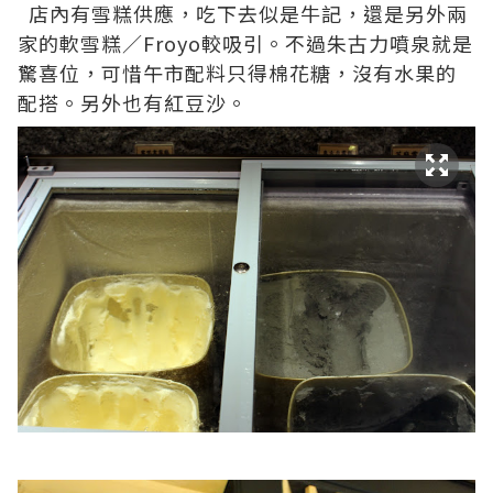
店內有雪糕供應，吃下去似是牛記，還是另外兩
家的軟雪糕／Froyo較吸引。不過朱古力噴泉就是
驚喜位，可惜午市配料只得棉花糖，沒有水果的
配搭。另外也有紅豆沙。