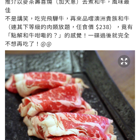
推介以麥茶壽喜燒（加大蔥）去煮和牛，風味最
佳
不是講笑，吃完飛驒牛，再來品嚐澳洲貴族和牛
（連其下等級的肉類放題，任食價 $238），竟有
「點解和牛咁嚡的？」的感覺！一碟過後就完全
不想再吃了！@@