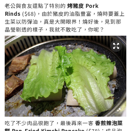
老公與食友還點了特別的
烤豬皮 Pork
Rinds
($68)，由於豬皮的油脂豐富，燒時要蓋上
生菜以防彈油，真是大開眼界！燒好後，見到那
晶瑩剔透的樣子，我就不敢吃了，你呢？
吃了不少肉品很飽了，最後再來一客
香煎辣泡菜
餅 Pan-Fried Kimchi Pancake
($78)：成品泡