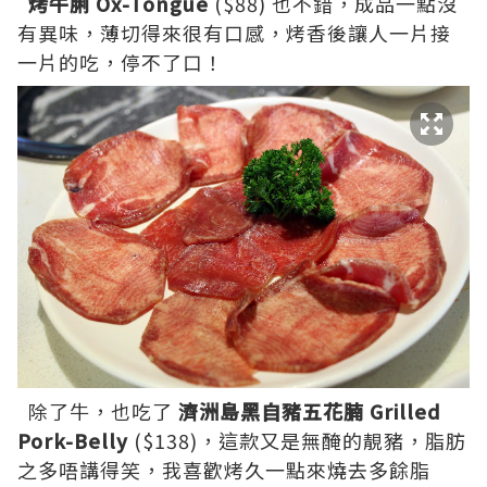
烤牛脷 Ox-Tongue
($88) 也不錯，成品一點沒
有異味，薄切得來很有口感，烤香後讓人一片接
一片的吃，停不了口！
除了牛，也吃了
濟洲島黑自豬五花腩 Grilled
Pork-Belly
($138)，這款又是無醃的靚豬，脂肪
之多唔講得笑，我喜歡烤久一點來燒去多餘脂