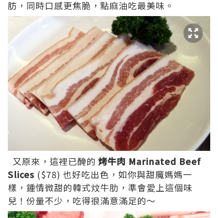
肪，同時口感更焦脆，點麻油吃最美味。
又原來，這裡已醃的
烤牛肉 Marinated Beef
Slices
($78) 也好吃出色，如你與甜魔媽媽一
樣，鍾情微甜的韓式炆牛肋，準會愛上這個味
兒！份量不少，吃得很滿意滿足的～