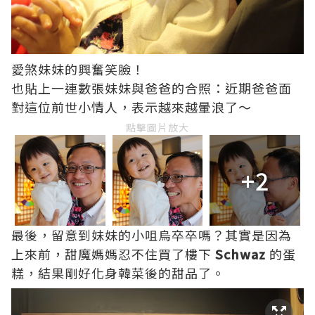
愛煞妹妹的興奮笑臉！
也貼上一連數張妹妹與爸爸的合照：近期爸爸面
對這位前世小情人，表示越來越暈浪了～
點擊圖片放大
+2
最後，留意到妹妹的小咀烏卒卒嗎？其實是因為
上來前，甜魔媽媽忍不住買了樓下
Schwaz
的蛋
糕，結果剛好化身韓菜後的甜品了。