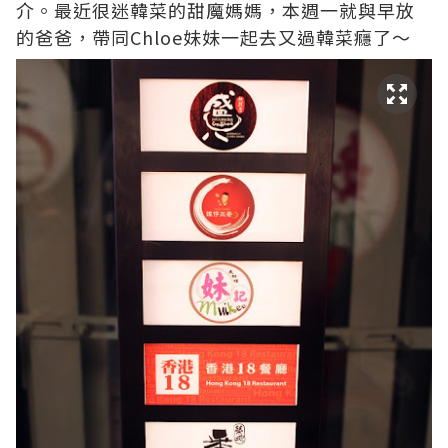
介。最近很迷韓菜的甜魔媽媽，本週一就與早放
的爸爸，帶同Chloe妹妹一起去又過韓菜癮了～