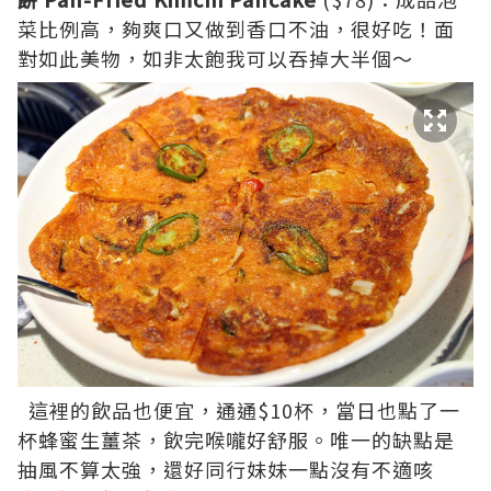
菜比例高，夠爽口又做到香口不油，很好吃！面
對如此美物，如非太飽我可以吞掉大半個～
這裡的飲品也便宜，通通$10杯，當日也點了一
杯蜂蜜生薑茶，飲完喉嚨好舒服。唯一的缺點是
抽風不算太強，還好同行妹妹一點沒有不適咳