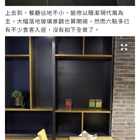
上去到，餐廳佔地不小，裝修以簡潔現代風為
主，大幅落地玻璃景觀也算開揚，然而六點多已
有不少食客入座，沒有拍下全景了。