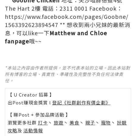
Goobne Chicken
地址：尖沙咀赫德道4號
The Hart 2樓 電話：2311 0001 Facebook：
https://www.facebook.com/pages/Goobne/
1563392623894547
** 想收到兩小兄妹的最新消
息，可以like一下
Matthew and Chloe
fanpage
哦~~
*本站之內容由作者所提供，並不代表本站的立場。因此本站對
所有博客的立場、真實性、準確性及完整性不負任何法律責
任。
【 U Creator 招募 】
出Post賺現金獎賞 l
登記《社群創作有價企劃》
【 睇Post + 參加品牌活動 】
瀏覽更多社群
打卡
丶
旅遊
丶
美食
丶
親子
丶
寵物
丶
扮靚
攻略
及
活動情報