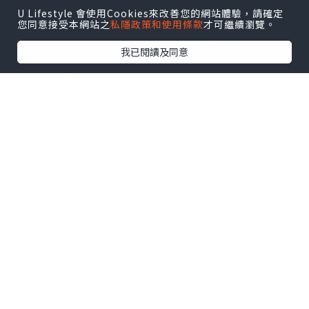
U Lifestyle 會使用Cookies來改善您的網站體驗，請確定
您同意接受本網站之
私隱政策和使用條款
才可繼續瀏覽。
我已閱讀及同意
無論是對 Morton's 又或對 Sheraton 酒
店，兩口子都回憶滿滿；而更重要是這裡
的牛扒太太太好吃了！離港前最後一頓老
公生日飯暨兩口子拍拖晚餐，選在這裡，
錯不了～