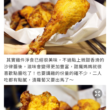
其實雞件淨食已經很美味，不過點上微甜香滑的
沙律醬後，滋味會變得更加豐富，甜魔媽媽就很
喜歡點醬吃了！也要講雞的份量的確不少，二人
吃都有點膩，漬蘿蔔又要出馬了～