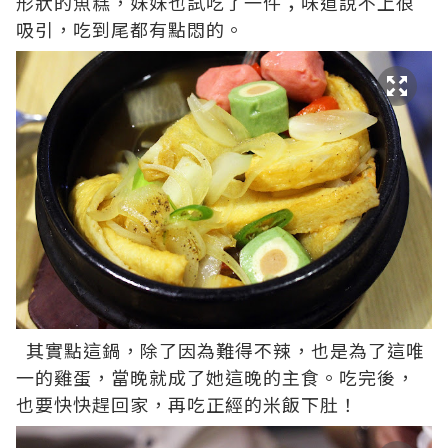
形狀的魚糕，妹妹也試吃了一件；味道說不上很
吸引，吃到尾都有點悶的。
其實點這鍋，除了因為難得不辣，也是為了這唯
一的雞蛋，當晚就成了她這晚的主食。吃完後，
也要快快趕回家，再吃正經的米飯下肚！