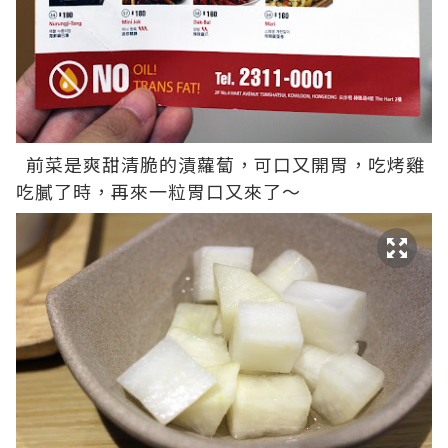
前菜是爽甜清脆的漬蘿蔔，可口又開胃，吃烤雞
吃膩了時，再來一粒胃口又來了～