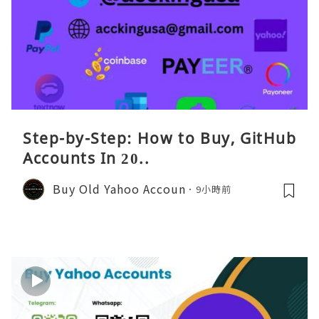
Step-by-Step: How to Buy, GitHub
Accounts In 20..
Buy Old Yahoo Accoun
9小時前