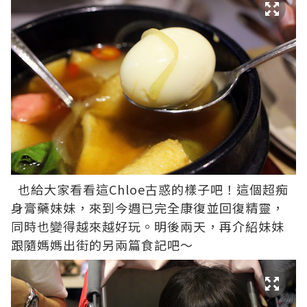
也給大家看看這Chloe古惑的樣子吧！這個超痴
身膏藥妹妹，來到今週已完全康復並回復精靈，
同時也變得越來越好玩。明後兩天，再介紹妹妹
跟隨媽媽出街的另兩篇食記吧～