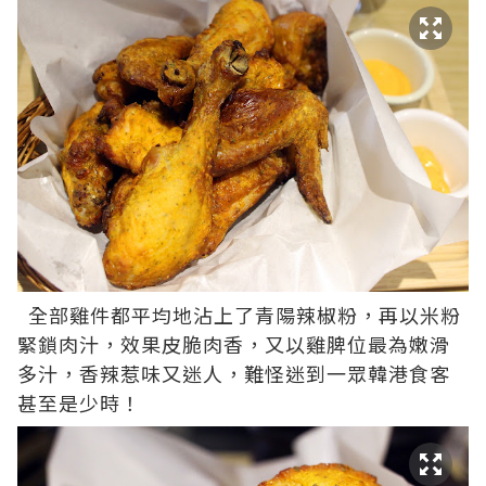
全部雞件都平均地沾上了青陽辣椒粉，再以米粉
緊鎖肉汁，效果皮脆肉香，又以雞脾位最為嫩滑
多汁，香辣惹味又迷人，難怪迷到一眾韓港食客
甚至是少時！