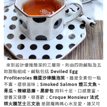
來到設計優雅簡潔的三層架，則由四款鹹點及五
款甜點組成。鹹點包括
Deviled Egg
Profiteroles 雞蛋沙律醮泡芙
，雖是全素但一點
不寡，還很滋味；
Smoked Salmon 煙三文魚、
青瓜、辣椒忌廉、黑麥包
用料十足、口感豐富，
營養又健康，很喜歡；
Croque Monsieur 法式
烘火腿芝士三文治
是甜魔媽媽心水至愛，誰又可