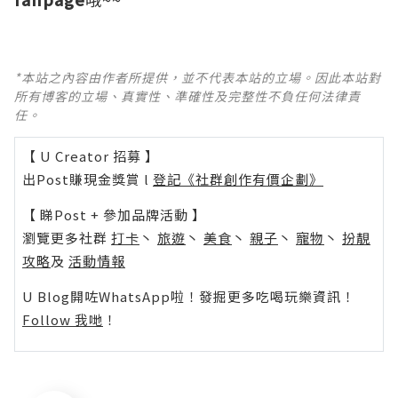
*本站之內容由作者所提供，並不代表本站的立場。因此本站對
所有博客的立場、真實性、準確性及完整性不負任何法律責
任。
【 U Creator 招募 】
出Post賺現金獎賞 l
登記《社群創作有價企劃》
【 睇Post + 參加品牌活動 】
瀏覽更多社群
打卡
丶
旅遊
丶
美食
丶
親子
丶
寵物
丶
扮靚
攻略
及
活動情報
U Blog開咗WhatsApp啦！發掘更多吃喝玩樂資訊！
Follow 我哋
！