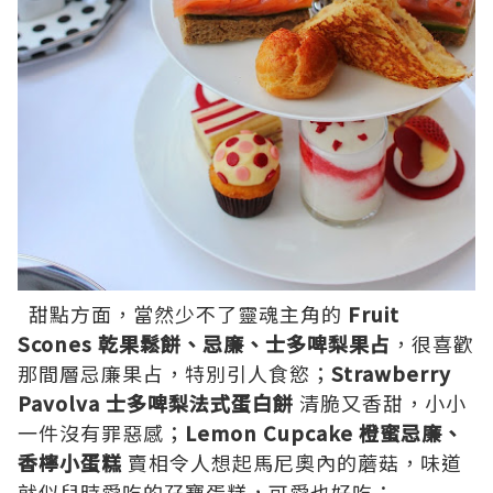
甜點方面，當然少不了靈魂主角的
Fruit
Scones 乾果鬆餅、忌廉、士多啤梨果占
，很喜歡
那間層忌廉果占，特別引人食慾；
Strawberry
Pavolva 士多啤梨法式蛋白餅
清脆又香甜，小小
一件沒有罪惡感；
Lemon Cupcake 橙蜜忌廉、
香檸小蛋糕
賣相令人想起馬尼奧內的蘑菇，味道
就似兒時愛吃的孖寶蛋糕，可愛也好吃；