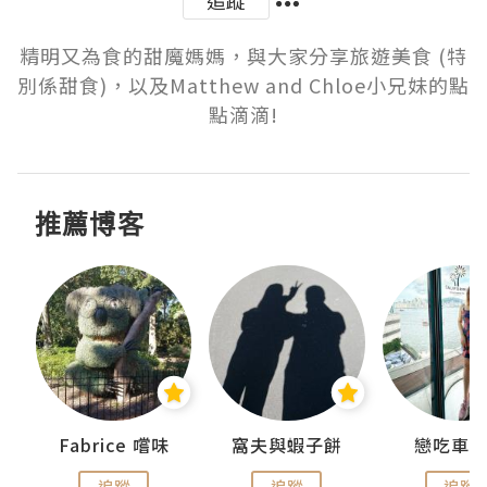
追蹤
精明又為食的甜魔媽媽，與大家分享旅遊美食 (特
別係甜食)，以及Matthew and Chloe小兄妹的點
點滴滴!
推薦博客
Fabrice 嚐味
窩夫與蝦子餅
戀吃車
追蹤
追蹤
追蹤