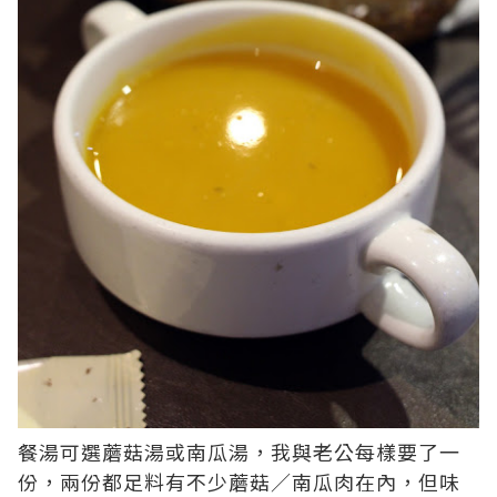
餐湯可選蘑菇湯或南瓜湯，我與老公每樣要了一
份，兩份都足料有不少蘑菇／南瓜肉在內，但味