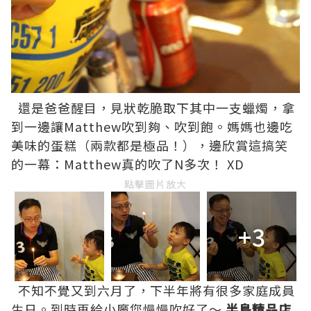
還是爸爸醒目，見狀乾脆取下其中一支蠟燭，拿
到一邊讓Matthew吹到夠、吹到飽。媽媽也邊吃
美味的蛋糕（兩款都是極品！），邊欣賞這搞笑
的一幕：Matthew真的吹了N多次！ XD
點擊圖片放大
+3
不知不覺又到六月了，下半年將有很多家庭成員
生日。到時再給小魔您慢慢吹好了～
半島精品店