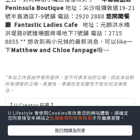
Peninsula Boutique
地址：尖沙咀彌敦道19-21
號半島酒店7-9號舖 電話：2920 2888
悠閑閣餐
廳 Fantastic Ladies Cafe
地址：元朗洪水橋
洪堤路8號雅珊園商場地下7號舖 電話：2715
8855 ** 想收到兩小兄妹的最新消息，可以like一
下
Matthew and Chloe fanpage
哦~~
*本站之內容由作者所提供，並不代表本站的立場。因此本站對
所有博客的立場、真實性、準確性及完整性不負任何法律責
任。
【 U Creator 招募 】
出Post賺現金獎賞 l
登記《社群創作有價企劃》
U Lifestyle 會使用Cookies來改善您的網站體驗，請確定
您同意接受本網站之
私隱政策和使用條款
才可繼續瀏覽。
【 睇Post + 參加品牌活動 】
我已閱讀及同意
瀏覽更多社群
打卡
丶
旅遊
丶
美食
丶
親子
丶
寵物
丶
扮靚