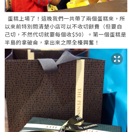
蛋糕上場了！這晚我們一共帶了兩個蛋糕來，所
以來前特別問清楚小店可以不收切餅費（但要自
己切，不然代切就要每個收$50）。第一個蛋糕是
半島的拿破侖，拿出來之際全檯興奮！