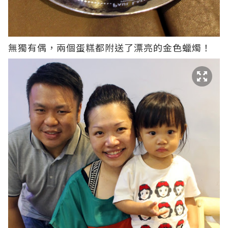
無獨有偶，兩個蛋糕都附送了漂亮的金色蠟燭！