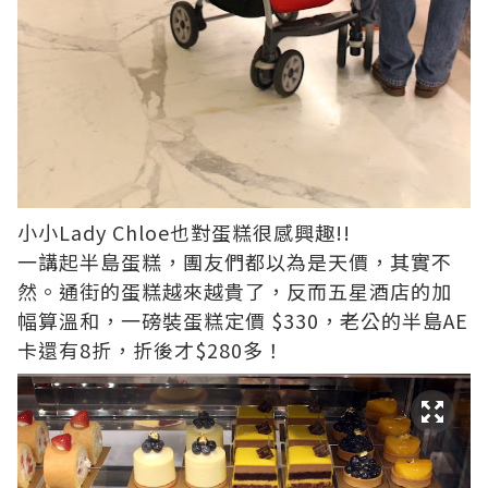
小小Lady Chloe也對蛋糕很感興趣!!
一講起半島蛋糕，團友們都以為是天價，其實不
然。通街的蛋糕越來越貴了，反而五星酒店的加
幅算溫和，一磅裝蛋糕定價 $330，老公的半島AE
卡還有8折，折後才$280多！