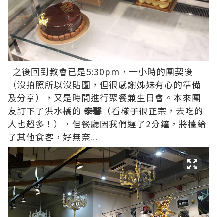
之後回到教會已是5:30pm，一小時的團契後
（沒拍照所以沒貼圖，但很感謝姊妹有心的準備
及分享），又是時間進行聚餐兼生日會。本來團
友訂下了洪水橋的
泰馨
（看樣子很正宗，去吃的
人也超多！），但餐廳因我們遲了2分鐘，將檯給
了其他食客，好無奈...