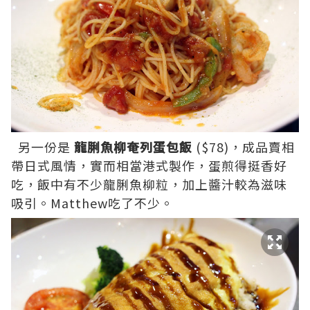
另一份是
龍脷魚柳奄列蛋包飯
($78)，成品賣相
帶日式風情，實而相當港式製作，蛋煎得挺香好
吃，飯中有不少龍脷魚柳粒，加上醬汁較為滋味
吸引。Matthew吃了不少。