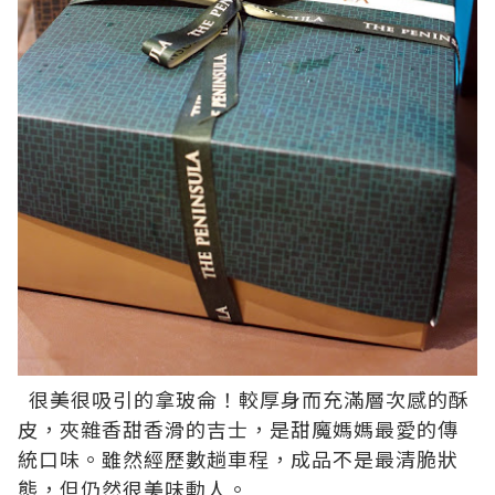
很美很吸引的拿玻侖！較厚身而充滿層次感的酥
皮，夾雜香甜香滑的吉士，是甜魔媽媽最愛的傳
統口味。雖然經歷數趟車程，成品不是最清脆狀
態，但仍然很美味動人。