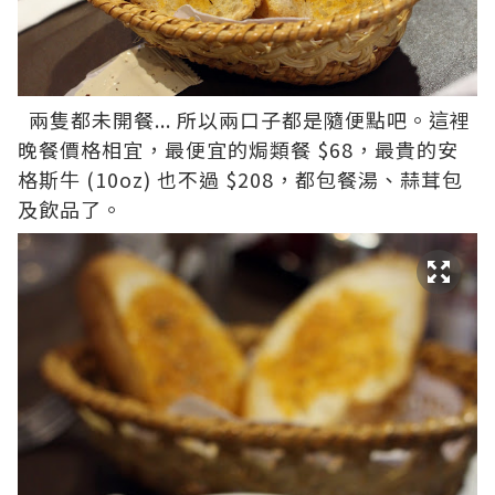
兩隻都未開餐... 所以兩口子都是隨便點吧。這裡
晚餐價格相宜，最便宜的焗類餐 $68，最貴的安
格斯牛 (10oz) 也不過 $208，都包餐湯、蒜茸包
及飲品了。