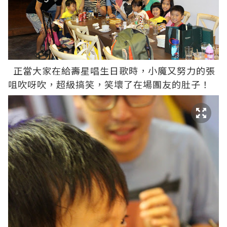
正當大家在給壽星唱生日歌時，小魔又努力的張
咀吹呀吹，超級搞笑，笑壞了在場團友的肚子！