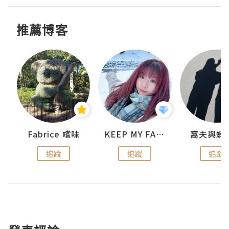
推薦博客
Fabrice 嚐味
KEEP MY FAITH
窩夫與蝦
追蹤
追蹤
追蹤