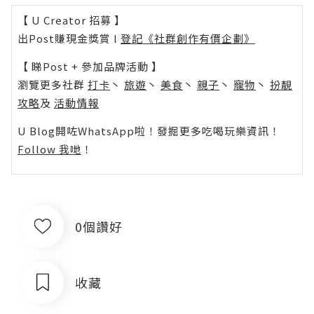
【 U Creator 招募 】
出Post賺現金獎賞 l
登記《社群創作有價企劃》
【 睇Post + 參加品牌活動 】
瀏覽更多社群
打卡
丶
旅遊
丶
美食
丶
親子
丶
寵物
丶
扮靚
攻略
及
活動情報
U Blog開咗WhatsApp啦！發掘更多吃喝玩樂資訊！
Follow 我哋
！
0個讚好
收藏