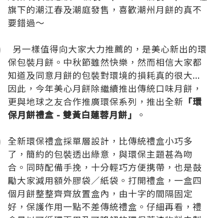
旗下的潮江春及潮庭發售，喜歡潮州月餅的真不
要錯過～
另一樣值得向大家大力推薦的，是美心新出的環
保包裝月餅。中秋節雖然快樂，然而相信大家都
知道及同意月餅的包裝對環境的損耗真的很大...
因此，今年美心月餅除繼續推出傳統口味月餅，
更與地球之友合作推廣環保系列，推出全新
「環
保月餅禮盒 - 雙黃白蓮蓉月餅」
。
全新環保禮盒採單層設計，比傳統禮盒小巧多
了，簡約的包裝透出綠意，與環保主題甚為吻
合。同時配備手挽，十分輕巧方便携帶，也是鼓
勵大家減用額外膠袋／紙袋。打開禮盒，一盒四
個月餅整整齊齊放置盒內，由十字的間隔固定
好，保護作用一點不差傳統禮盒。仔細再看，禮