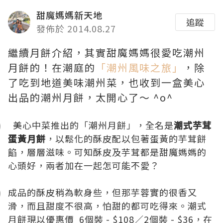
甜魔媽媽新天地
追蹤
發佈於 2014.08.27
繼續月餅介紹，其實甜魔媽媽很愛吃潮州
月餅的！在潮庭的
「潮州風味之旅」
，除
了吃到地道美味潮州菜，也收到一盒美心
出品的潮州月餅，太開心了～ ^o^
美心中菜推出的「潮州月餅」，全名是
潮式芋茸
蛋黃月餅
，以鬆化的酥皮配以包著蛋黃的芋茸餅
餡，層層滋味。可知酥皮及芋茸都是甜魔媽媽的
心頭好，兩者加在一起怎可能不愛？
成品的酥皮稍為軟身些，但那芋蓉實的很香又
滑，而且甜度不很高，怕甜的都可吃得來。潮式
月餅現以優惠價 6個裝 - $108／2個裝 - $36，在