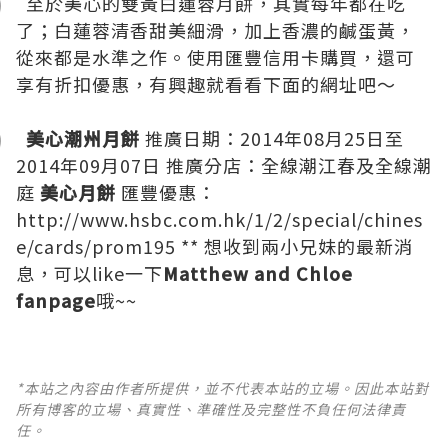
至於美心的雙黃白蓮蓉月餅，其實每年都在吃
了；白蓮蓉清香甜美細滑，加上香濃的鹹蛋黃，
從來都是水準之作。使用匯豐信用卡購買，還可
享有折扣優惠，有興趣就看看下面的網址吧～
美心潮州月餅
推廣日期：2014年08月25日至
2014年09月07日 推廣分店：全線潮江春及全線潮
庭
美心月餅
匯豐優惠：
http://www.hsbc.com.hk/1/2/special/chines
e/cards/prom195
** 想收到兩小兄妹的最新消
息，可以like一下
Matthew and Chloe
fanpage
哦~~
*本站之內容由作者所提供，並不代表本站的立場。因此本站對
所有博客的立場、真實性、準確性及完整性不負任何法律責
任。