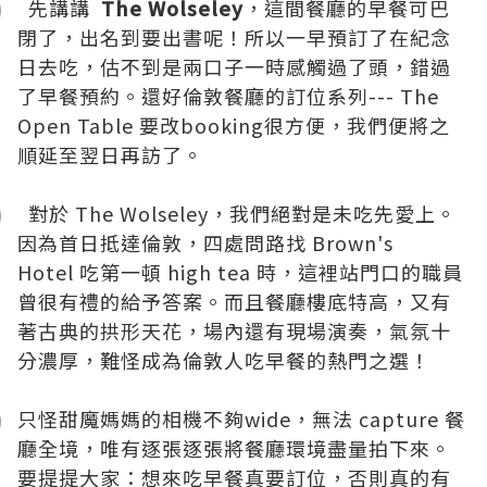
先講講
The Wolseley
，這間餐廳的早餐可巴
閉了，出名到要出書呢！所以一早預訂了在紀念
日去吃，估不到是兩口子一時感觸過了頭，錯過
了早餐預約。還好倫敦餐廳的訂位系列--- The
Open Table 要改booking很方便，我們便將之
順延至翌日再訪了。
對於
The Wolseley
，我們絕對是未吃先愛上。
因為首日抵達倫敦，四處問路找
Brown's
Hotel
吃第一頓 high tea 時，這裡站門口的職員
曾很有禮的給予答案。而且餐廳樓底特高，又有
著古典的拱形天花，場內還有現場演奏，氣氛十
分濃厚，難怪成為倫敦人吃早餐的熱門之選！
只怪甜魔媽媽的相機不夠wide，無法 capture 餐
廳全境，唯有逐張逐張將餐廳環境盡量拍下來。
要提提大家：想來吃早餐真要訂位，否則真的有