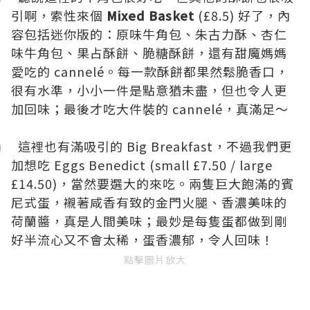
引啊，索性來個
Mixed Basket
(£8.5) 好了，內
容包括迷你版的：原味牛角包、朱古力酥、杏仁
味牛角包、果占酥餅、脆糖酥餅，還有甜魔媽媽
愛吃的 cannelé。每一款酥餅都果然鬆脆香口，
很有水準，小小一件是點意猶未盡，但也令人更
加回味；最後才吃大件裝的 cannelé，真滿足～
這裡也有滿吸引的 Big Breakfast，不過我們更
加想吃 Eggs Benedict (small £7.50 / large
£14.50)，當然要選大的來吃。兩隻巨大飽滿的賓
尼式蛋，襯著咸香有致的金門火腿、香濃美味的
荷蘭醬，真是人間美味；最妙是每隻蛋都做到剛
好半流心又不會太稀，蛋香濃郁，令人回味！
點擊圖片放大