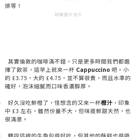
排等！
點擊圖片放大
其實倫敦的咖啡滿不錯，只是更多時間我們都選
擇了飲茶，這早上就來一杯
Cappuccino
吧。小
的 £3.75，大的 £4.75，並不算很貴，而且水準的
確好，泡沫細膩而口味香濃醇厚。
好久沒吃鮮橙了，怪想念的又來一杯
橙汁
，印象
中 £3 左右，雖然份量不大，但味道鮮甜天然，也
很滿意。
聽說這裡的牛角包很好吃，但其他的酥餅也很吸