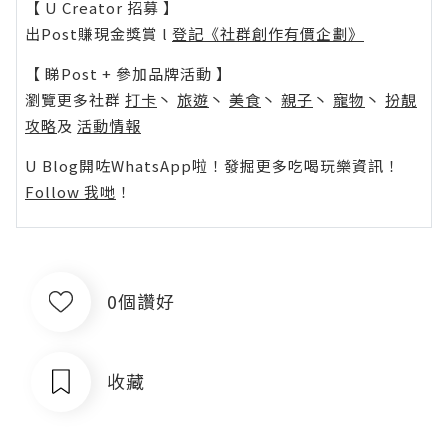
【 U Creator 招募 】
出Post賺現金獎賞 l
登記《社群創作有價企劃》
【 睇Post + 參加品牌活動 】
瀏覽更多社群
打卡
丶
旅遊
丶
美食
丶
親子
丶
寵物
丶
扮靚
攻略
及
活動情報
U Blog開咗WhatsApp啦！發掘更多吃喝玩樂資訊！
Follow 我哋
！
0個讚好
收藏