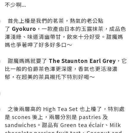
不少啊...
首先上檯是我們的茗茶，熱氣的老公點
了
Gyokuro
，一款產由日本的玉露抹茶，成品色
澤淺綠、味道清幽帶甘，飲來十分好受。甜魔媽
媽也爭著呷了好多好多口～
甜魔媽媽就要了
The Staunton Earl Grey
，它
比一般的伯爵茶色澤更深邃，香氣也更活潑濃
郁，在超美的茶具襯托下特別好喝～
之後兩層高的 High Tea Set 也上檯了，特別處
是 scones 後上，兩層分別是 pastries 及
sandwiches。甜品有 Green tea éclair、Milk
chocolate passion fruit tart、Coconut and