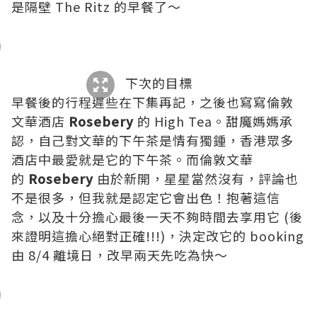
是隔壁
The Ritz
的早餐了～
下次的目標
早餐後的行程遲些在下集再記，之後也寫寫倫敦
文華酒店
Rosebery
的 High Tea。甜魔媽媽承
認，自己對文華的下午茶是情有獨鍾，香港眾多
酒店中最愛就是它的下午茶。而倫敦文華
的
Rosebery
由於新開，星星當然沒有，評論也
不是很多，但我就是認定它會出色！抱著這信
念，以及十分擔心最後一天不夠時間去享用它 (後
來證明這擔心絕對正確!!!)，決定改它的 booking
由 8/4 離境日，改早兩天先吃為快～