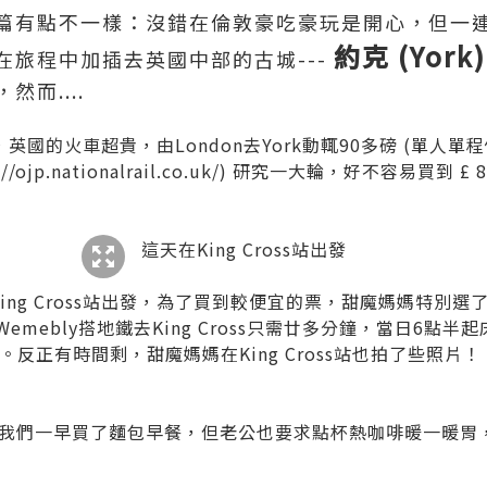
篇有點不一樣：沒錯在倫敦豪吃豪玩是開心，但一連
約克 (York)
在旅程中加插去英國中部的古城---
然而....
英國的火車超貴，由London去York動輒90多磅 (單人單程
//ojp.nationalrail.co.uk/
) 研究一大輪，好不容易買到 £ 
這天在King Cross站出發
由King Cross站出發，為了買到較便宜的票，甜魔媽媽特別選
由Wemebly搭地鐵去King Cross只需廿多分鐘，當日6點
。反正有時間剩，甜魔媽媽在King Cross站也拍了些照片！
我們一早買了麵包早餐，但老公也要求點杯熱咖啡暖一暖胃