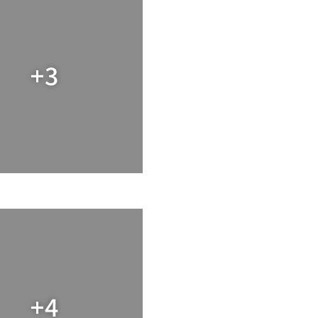
+3
+4