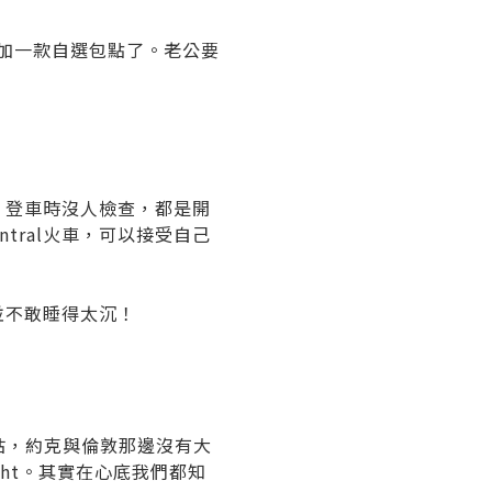
再加一款自選包點了。老公要
樣，登車時沒人檢查，都是開
tral火車，可以接受自己
並不敢睡得太沉！
車站，約克與倫敦那邊沒有大
ight。其實在心底我們都知