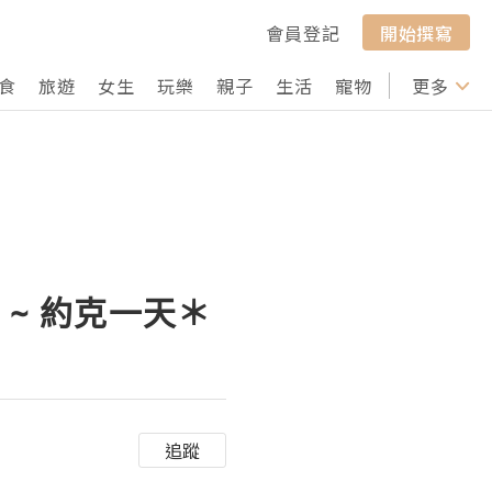
會員登記
開始撰寫
食
旅遊
女生
玩樂
親子
生活
寵物
行山
更多
打卡
點變化 ~ 約克一天＊
追蹤