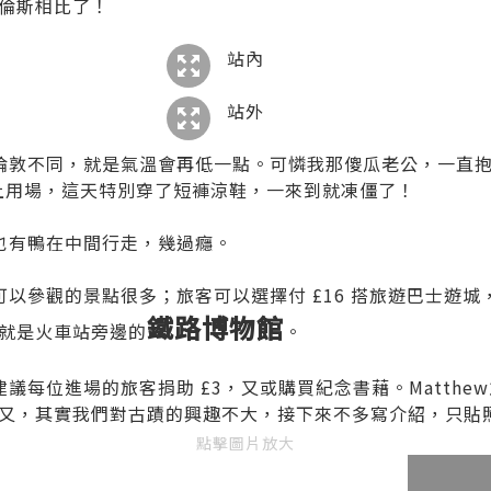
倫斯相比了！
站內
站外
敦不同，就是氣溫會再低一點。可憐我那傻瓜老公，一直抱怨
不上用場，這天特別穿了短褲涼鞋，一來到就凍僵了！
也有鴨在中間行走，幾過癮。
以參觀的景點很多；旅客可以選擇付 £16 搭旅遊巴士遊城
鐵路博物館
就是火車站旁邊的
。
每位進場的旅客捐助 £3，又或購買紀念書藉。Matthew
又，其實我們對古蹟的興趣不大，接下來不多寫介紹，只貼
點擊圖片放大