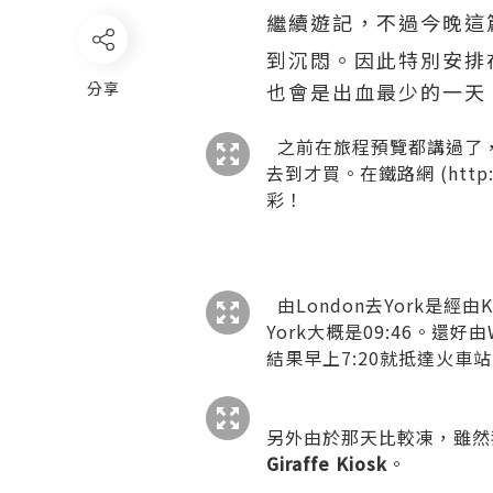
繼續遊記，不過今晚這
到沉悶。因此特別安排
分享
也會是出血最少的一天，
之前在
旅程預覽
都講過了，
去到才買。在鐵路網 (
http:
彩！
由London去York是經
York大概是09:46。還好
結果早上7:20就抵達火車站
另外由於那天比較凍，雖然
Giraffe Kiosk
。