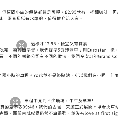
但這間小店的價格卻算是可親，£2.95就有一杯細咖啡，
及肉桂酥，兩者都挺有水準的，值得推介給大家。
這樣才£2.95，便宜又有質素
完一頓輕簡早餐，我們提早5分鐘登車；與Eurostar一
，不同的鐵路公司有不同的做法，我們今次訂的Grand Cen
兩小時的車程。York並不是終點站，所以我們有小睡，但
車程中見到不少農場，牛牛及羊羊!
k真的差不多09:46，我們的古城一天遊正式展開。單看火
，那份古城感覺仍然不算很強，並沒有love at first s