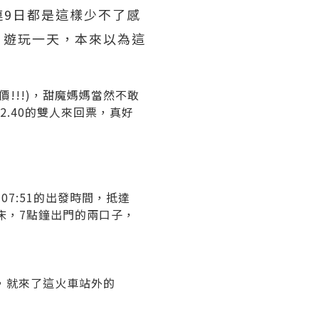
9日都是這樣少不了感
遊玩一天，本來以為這
價!!!)，甜魔媽媽當然不敢
82.40的雙人來回票，真好
了07:51的出發時間，抵達
半起床，7點鐘出門的兩口子，
，就來了這火車站外的