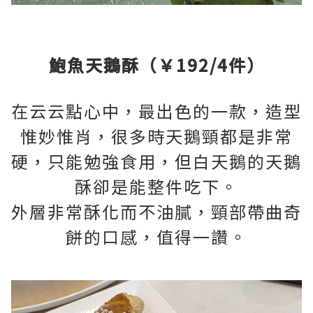
鮑魚天鵝酥（￥192/4件）
在云云點心中，最出色的一款，造型
惟妙惟肖，很多時天鵝頸都是非常
硬，只能勉強食用，但白天鵝的天鵝
酥卻是能整件吃下。
外層非常酥化而不油膩，頸部帶曲奇
餅的口感，值得一讚。