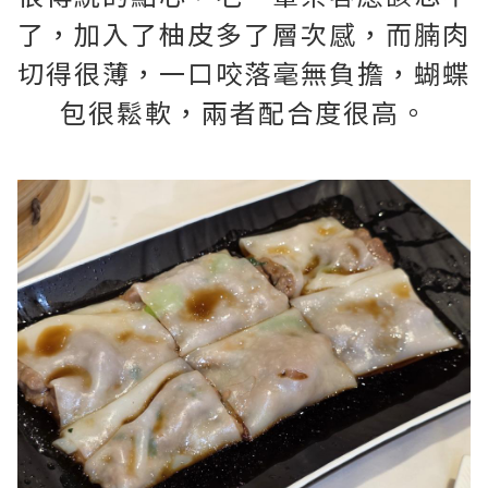
了，加入了柚皮多了層次感，而腩肉
切得很薄，一口咬落毫無負擔，蝴蝶
包很鬆軟，兩者配合度很高。