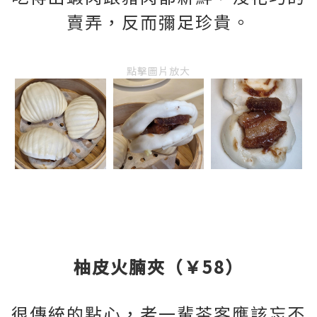
賣弄，反而彌足珍貴。
點擊圖片放大
柚皮火腩夾（￥58）
很傳統的點心，老一輩茶客應該忘不