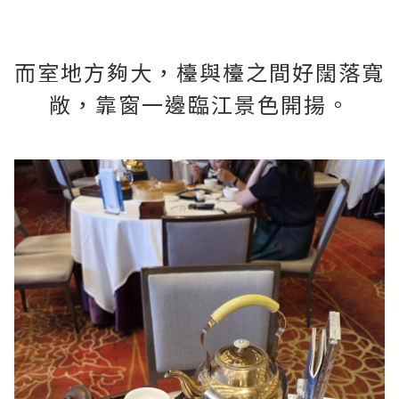
而室地方夠大，檯與檯之間好闊落寬
敞，靠窗一邊臨江景色開揚。