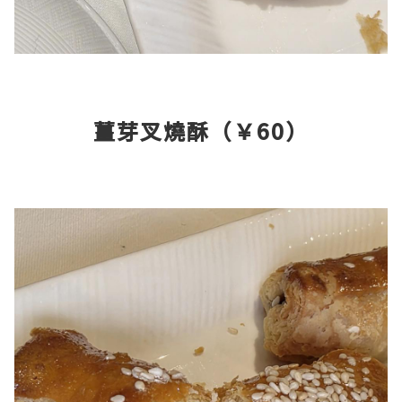
薑芽叉燒酥（￥60）