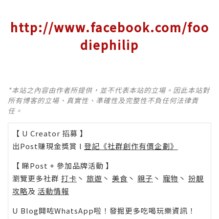
http://www.facebook.com/foo
diephilip
*本站之內容由作者所提供，並不代表本站的立場。因此本站對
所有博客的立場、真實性、準確性及完整性不負任何法律責
任。
【 U Creator 招募 】
出Post賺現金獎賞 l
登記《社群創作有價企劃》
【 睇Post + 參加品牌活動 】
瀏覽更多社群
打卡
丶
旅遊
丶
美食
丶
親子
丶
寵物
丶
扮靚
攻略
及
活動情報
U Blog開咗WhatsApp啦！發掘更多吃喝玩樂資訊！