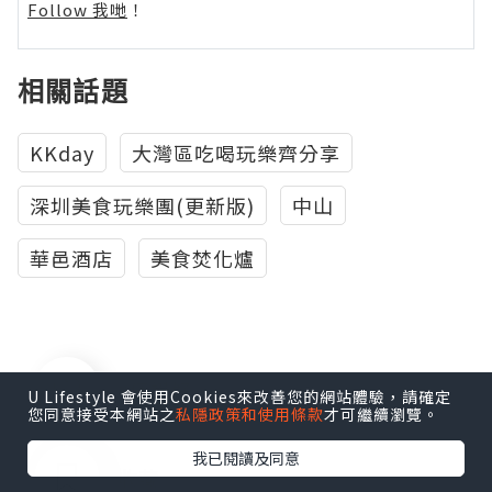
Follow 我哋
！
相關話題
KKday
大灣區吃喝玩樂齊分享
深圳美食玩樂團(更新版)
中山
華邑酒店
美食焚化爐
0個讚好
U Lifestyle 會使用Cookies來改善您的網站體驗，請確定
您同意接受本網站之
私隱政策和使用條款
才可繼續瀏覽。
我已閱讀及同意
收藏