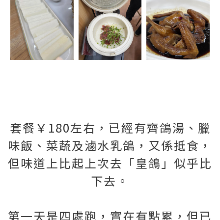
套餐￥180左右，已經有齊鴿湯、臘
味飯、菜蔬及滷水乳鴿，又係抵食，
但味道上比起上次去「皇鴿」似乎比
下去。
第一天是四處跑，實在有點累，但已