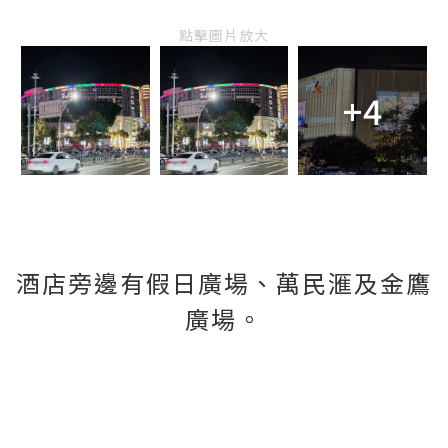
點擊圖片放大
+4
酒店旁邊有假日廣場、萬民滙及金鷹
廣場。