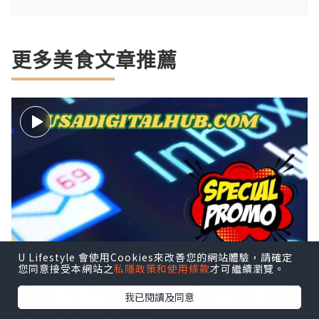
更多美食文章推薦
U Lifestyle 會使用Cookies來改善您的網站體驗，請確定
您同意接受本網站之
私隱政策和使用條款
才可繼續瀏覽。
Best 10 Websites to Buy AOL Mail
我已閱讀及同意
Accounts in Bulk