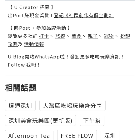
【 U Creator 招募 】
出Post賺現金獎賞 l
登記《社群創作有價企劃》
【 睇Post + 參加品牌活動 】
瀏覽更多社群
打卡
丶
旅遊
丶
美食
丶
親子
丶
寵物
丶
扮靚
攻略
及
活動情報
U Blog開咗WhatsApp啦！發掘更多吃喝玩樂資訊！
Follow 我哋
！
相關話題
環迴深圳
大灣區吃喝玩樂齊分享
深圳美食玩樂團(更新版)
下午茶
Afternoon Tea
FREE FLOW
深圳