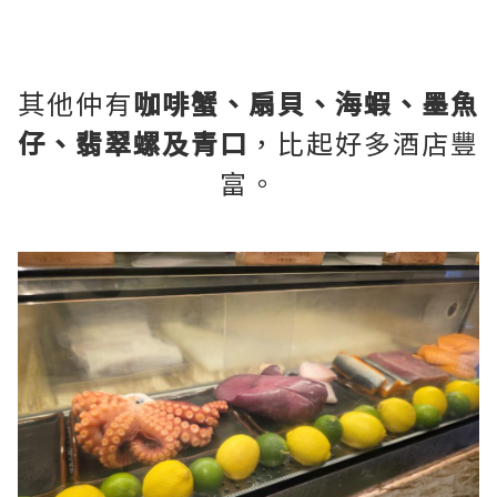
其他仲有
咖啡蟹、扇貝、海蝦、墨魚
仔、翡翠螺及青口
，比起好多酒店豐
富。