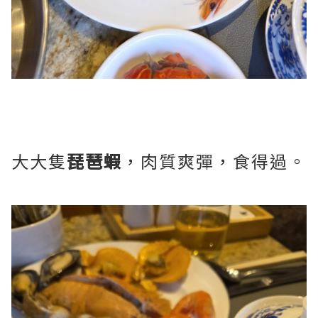
大大隻
琵琶蝦
，肉質爽彈，食得過。