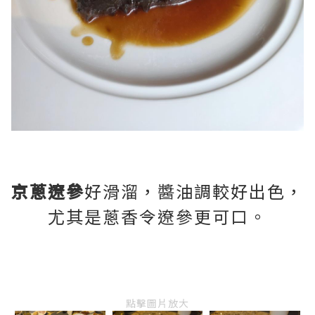
京蔥遼參
好滑溜，醬油調較好出色，
尤其是蔥香令遼參更可口。
點擊圖片放大