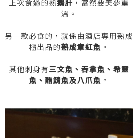
上次食過的熟
鵝肝
，當然要美夢重
溫。
另一款必食的，就係由酒店專用熟成
櫃出品的
熟成章紅魚
。
其他刺身有
三文魚、吞拿魚、希靈
魚、醋鯖魚及八爪魚
。