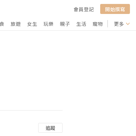
會員登記
開始撰寫
食
旅遊
女生
玩樂
親子
生活
寵物
行山
更多
打卡
追蹤