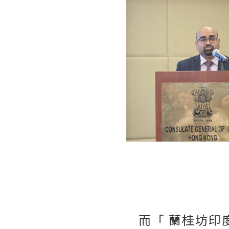
而「 蘭桂坊印