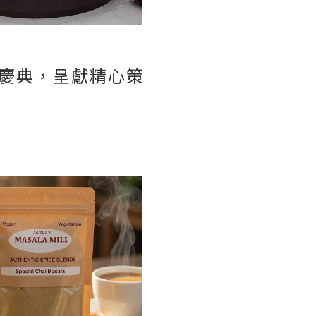
慶典，呈獻精心策
。