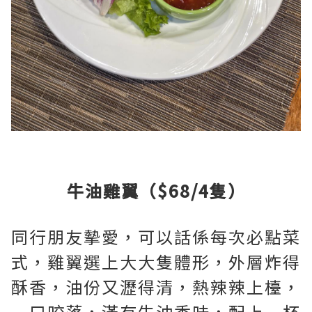
牛油雞翼（$68/4隻）
同行朋友摰愛，可以話係每次必點菜
式，雞翼選上大大隻體形，外層炸得
酥香，油份又瀝得清，熱辣辣上檯，
一口咬落，滿有牛油香味，配上一杯