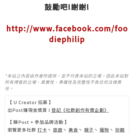
鼓勵吧!謝謝!
http://www.facebook.com/foo
diephilip
*本站之內容由作者所提供，並不代表本站的立場。因此本站對
所有博客的立場、真實性、準確性及完整性不負任何法律責
任。
【 U Creator 招募 】
出Post賺現金獎賞 l
登記《社群創作有價企劃》
【 睇Post + 參加品牌活動 】
瀏覽更多社群
打卡
丶
旅遊
丶
美食
丶
親子
丶
寵物
丶
扮靚