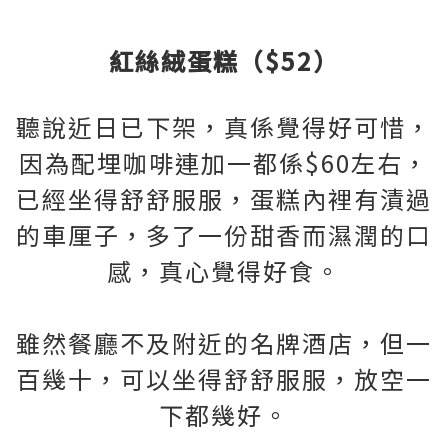
紅絲絨蛋糕（$52）
聽說近日已下架，真係覺得好可惜，
因為配埋咖啡連加一都係$60左右，
已經坐得舒舒服服，蛋糕內裡有漬過
的車厘子，多了一份甜香而濕潤的口
感，真心覺得好食。
雖然餐廳不及附近的名牌酒店，但一
百幾十，可以坐得舒舒服服，放空一
下都幾好。