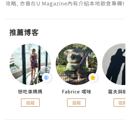
攻略, 亦曾在U Magazine內有介紹本地飲食專欄!
推薦博客
戀吃車媽媽
Fabrice 嚐味
窩夫與蝦
追蹤
追蹤
追蹤