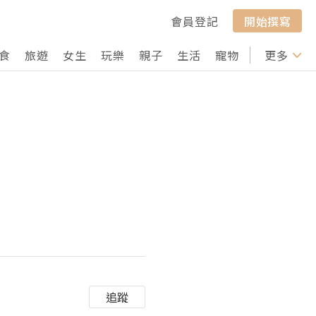
會員登記
開始撰寫
食
旅遊
女生
玩樂
親子
生活
寵物
行山
更多
打卡
追蹤