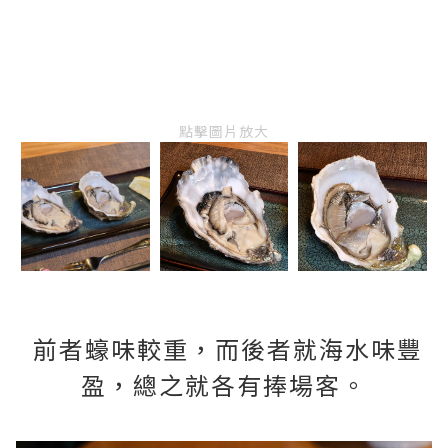
點擊圖片放大
前者蠔味較重，而後者就海水味豐
盈，總之就各有捧場客。