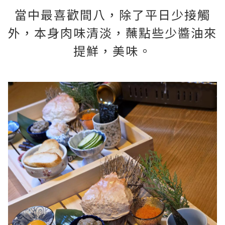
當中最喜歡間八，除了平日少接觸
外，本身肉味清淡，蘸點些少醬油來
提鮮，美味。