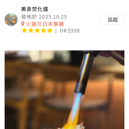
美食焚化爐
發佈於 2025.10.25
追蹤
火蓮花日本餐廳
HK$998