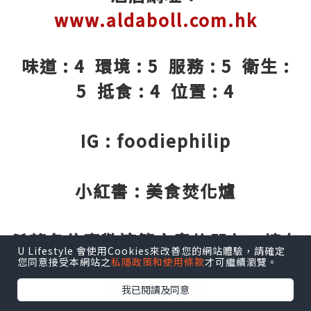
www.aldaboll.com.hk
味道 : 4 環境 : 5 服務 : 5 衛生 :
5 抵食 : 4 位置 : 4
IG : foodiephilip
小紅書 : 美食焚化爐
希望各位喜歡這篇文章的朋友，請在
U Lifestyle 會使用Cookies來改善您的網站體驗，請確定
我的專頁上剔"LIKE"，當作小小的
您同意接受本網站之
私隱政策和使用條款
才可繼續瀏覽。
鼓勵吧!謝謝!
我已閱讀及同意