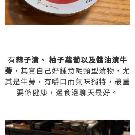
有
蒜子漬、 柚子蘿蔔以及醬油漬牛
蒡
，其實自己好鍾意呢類型漬物，尤
其是牛蒡，有嚼口而氣味獨特，最重
要係健康，邊食邊聊天最好。