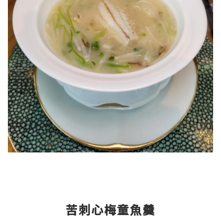
苦刺心梅童魚羹