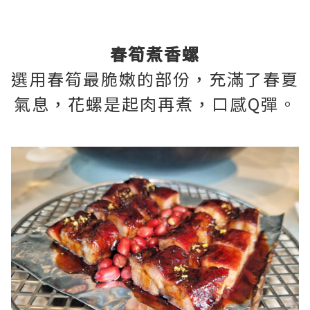
春筍煮香螺
選用春筍最脆嫩的部份，充滿了春夏
氣息，花螺是起肉再煮，口感Q彈。