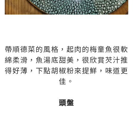
帶順德菜的風格，起肉的梅童魚很軟
綿柔滑，魚湯底甜美，很欣賞芡汁推
得好薄，下點胡椒粉來提鮮，味道更
佳。
頭盤