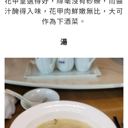
花甲皇選得好，絲毫沒有砂礫，而醬
汁醃得入味，花甲肉鮮嫩無比，大可
作為下酒菜。
湯