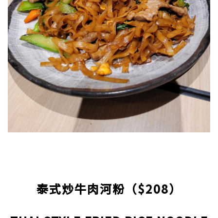
泰式炒牛肉河粉（$208）