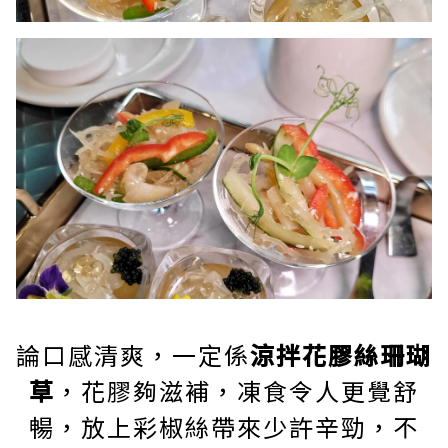
論口感清爽，一定係
涼拌花膠絲珊瑚
草
，花膠夠滋補，凍食令人更覺舒
暢，放上彩椒絲帶來少許辛勁，不