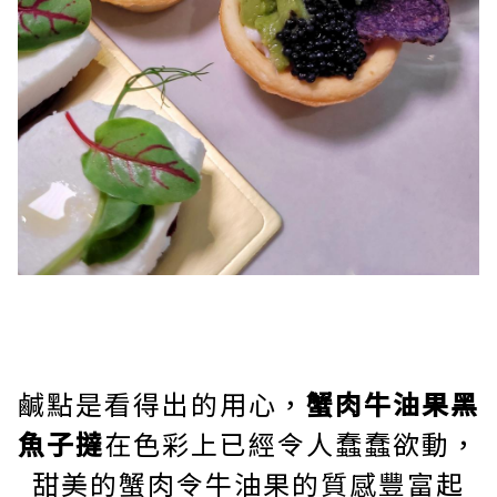
鹹點是看得出的用心，
蟹肉牛油果黑
魚子撻
在色彩上已經令人蠢蠢欲動，
甜美的蟹肉令牛油果的質感豐富起