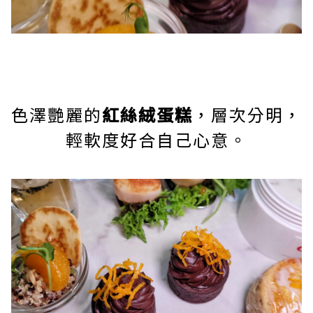
色澤艷麗的
紅絲絨蛋糕
，層次分明，
輕軟度好合自己心意。