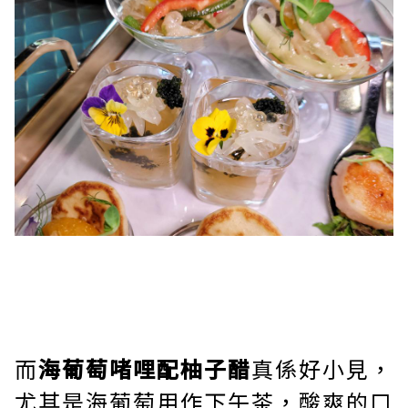
而
海葡萄啫哩配柚子醋
真係好小見，
尤其是海葡萄用作下午茶，酸爽的口