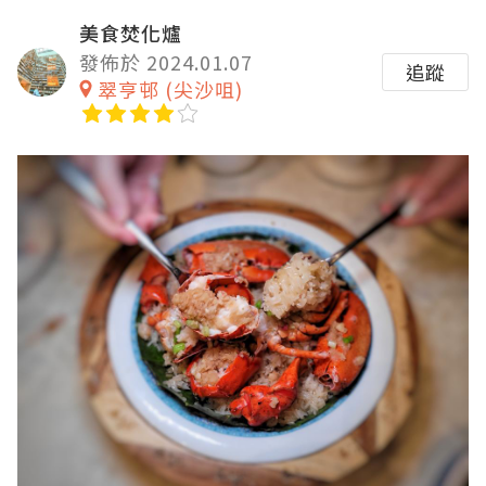
美食焚化爐
發佈於 2024.01.07
追蹤
翠亨邨 (尖沙咀)