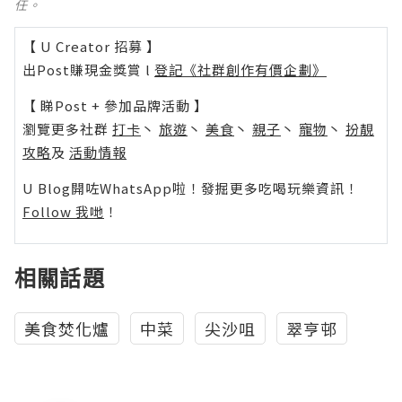
任。
【 U Creator 招募 】
出Post賺現金獎賞 l
登記《社群創作有價企劃》
【 睇Post + 參加品牌活動 】
瀏覽更多社群
打卡
丶
旅遊
丶
美食
丶
親子
丶
寵物
丶
扮靚
攻略
及
活動情報
U Blog開咗WhatsApp啦！發掘更多吃喝玩樂資訊！
Follow 我哋
！
相關話題
美食焚化爐
中菜
尖沙咀
翠亨邨