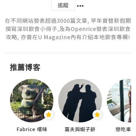
追蹤
在不同網站發表超過3000篇文章, 早年曾替新假期
撰寫深圳飲食小冊子,及為Openrice發表深圳飲食
攻略, 亦曾在U Magazine內有介紹本地飲食專欄!
推薦博客
Fabrice 嚐味
窩夫與蝦子餅
戀吃車