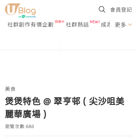
會員登記
社群創作有價企劃
社群熱話
成為U Creato
更多
美食
煲煲特色 @ 翠亨邨 ( 尖沙咀美
麗華廣場 )
瀏覽次數:680