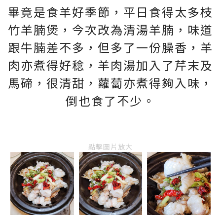
畢竟是食羊好季節，平日食得太多枝
竹羊腩煲，今次改為清湯羊腩，味道
跟牛腩差不多，但多了一份臊香，羊
肉亦煮得好稔，羊肉湯加入了芹末及
馬碲，很清甜，蘿蔔亦煮得夠入味，
倒也食了不少。
點擊圖片放大