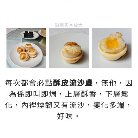
點擊圖片放大
每次都會必點
酥皮流沙盞
，無他，因
為係即叫即焗，上層酥香，下層鬆
化，內裡煙韌又有流沙，變化多端，
好味。