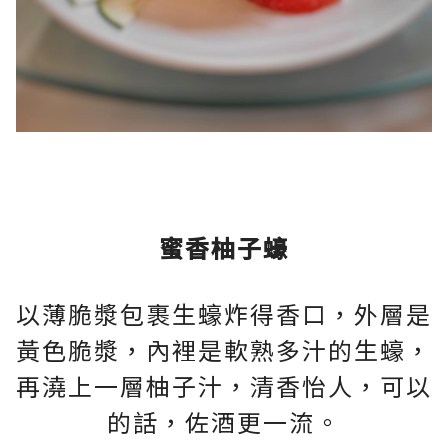
蜜香柚子蠔
以薄脆漿包裹生蠔炸得香口，外層是
黃色脆漿，內裡是軟熟多汁的生蠔，
再澆上一層柚子汁，清香怡人，可以
的話，佐酒更一流。