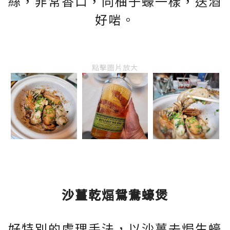
絲，非常香口，同柚子蠔一樣，送酒
好啱。
點擊圖片放大
沙薑乾煏鴛鴦蠔煲
好特別的處理手法，以沙薑去焗生蠔