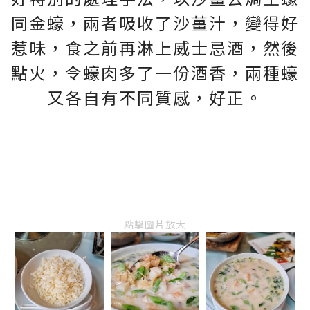
同金蠔，兩者吸收了沙薑汁，變得好
惹味，食之前再淋上威士忌酒，然後
點火，令蠔肉多了一份酒香，兩種蠔
又各自有不同質感，好正。
點擊圖片放大