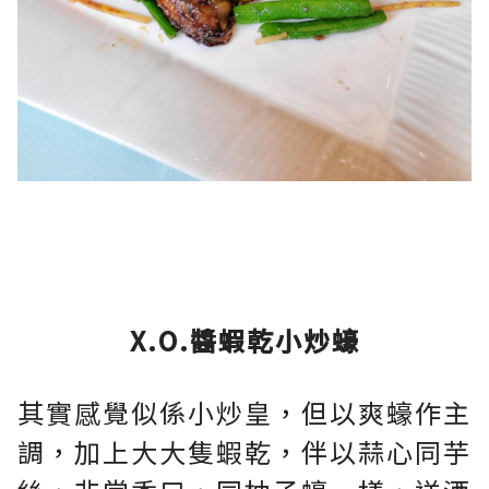
X.O.醬蝦乾小炒蠔
其實感覺似係小炒皇，但以爽蠔作主
調，加上大大隻蝦乾，伴以蒜心同芋