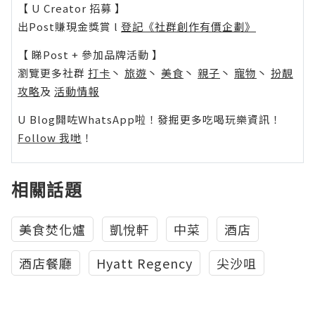
【 U Creator 招募 】
出Post賺現金獎賞 l
登記《社群創作有價企劃》
【 睇Post + 參加品牌活動 】
瀏覽更多社群
打卡
丶
旅遊
丶
美食
丶
親子
丶
寵物
丶
扮靚
攻略
及
活動情報
U Blog開咗WhatsApp啦！發掘更多吃喝玩樂資訊！
Follow 我哋
！
相關話題
美食焚化爐
凱悅軒
中菜
酒店
酒店餐廳
Hyatt Regency
尖沙咀