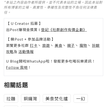
*本站之內容由作者所提供，並不代表本站的立場。因此本站對
所有博客的立場、真實性、準確性及完整性不負任何法律責
任。
【 U Creator 招募 】
出Post賺現金獎賞 l
登記《社群創作有價企劃》
【 睇Post + 參加品牌活動 】
瀏覽更多社群
打卡
丶
旅遊
丶
美食
丶
親子
丶
寵物
丶
扮靚
攻略
及
活動情報
U Blog開咗WhatsApp啦！發掘更多吃喝玩樂資訊！
Follow 我哋
！
相關話題
拉麵
銅鑼灣
美食焚化爐
一幻