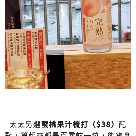
太太另選
蜜桃果汁梳打（$38）
配
對，算起來都是百零蚊一位，能夠食