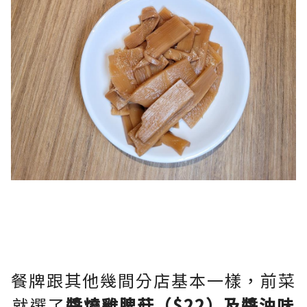
餐牌跟其他幾間分店基本一樣，前菜
就選了
醬燒雞脾菇（$22）及醬油味