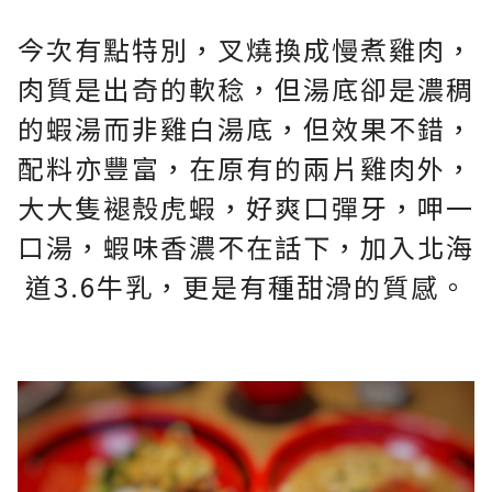
今次有點特別，叉燒換成慢煮雞肉，
肉質是出奇的軟稔，但湯底卻是濃稠
的蝦湯而非雞白湯底，但效果不錯，
配料亦豐富，在原有的兩片雞肉外，
大大隻褪殼虎蝦，好爽口彈牙，呷一
口湯，蝦味香濃不在話下，加入北海
道3.6牛乳，更是有種甜滑的質感。