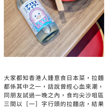
大家都知香港人鍾意食日本菜，拉麵
都係其中之一，話說曾經心血來潮，
同朋友試過一晚之內，食均尖沙咀區
三間以［一］字行頭的拉麵店，結果