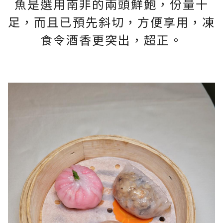
魚是選用南非的兩頭鮮鮑，份量十
足，而且已預先斜切，方便享用，凍
食令酒香更突出，超正。