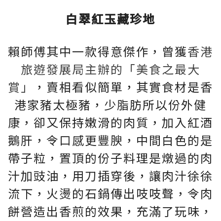
白翠紅玉藏珍地
賴師傅其中一款得意傑作，曾獲
香港
旅遊發展局主辦的「美食之最大
賞」
，賣相看似簡單，其實食材是香
港家豬太極豬，少脂肪所以份外健
康，卻又保持嫩滑的肉質，加入紅酒
鵝肝，令口感更豐腴，中間白色的是
帶子粒，置頂的份子料理是燉過的肉
汁加豉油，用刀插穿後，讓肉汁徐徐
流下，火燙的石鍋傳出吱吱聲，令肉
餅營造出香煎的效果，充滿了玩味，