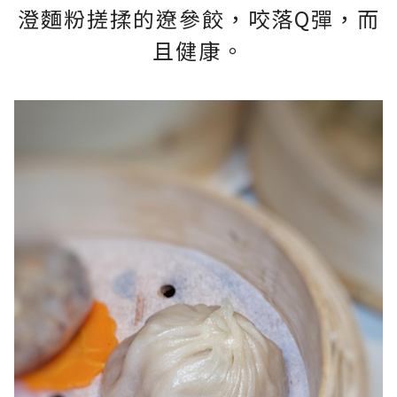
澄麵粉搓揉的遼參餃，咬落Q彈，而
且健康。