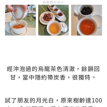
點擊圖片放大
經沖泡過的烏龍茶色清澈，餘韻回
甘，當中隱約帶炭香，很獨特。
試了朋友的月光白，原來樹齡達100