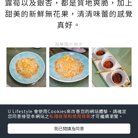
露筍以及銀杏，都是質地爽脆，加上
甜美的新鮮無花果，清清味蕾的感覺
真好。
點擊圖片放大
U Lifestyle 會使用Cookies來改善您的網站體驗，請確定
您同意接受本網站之
私隱政策和使用條款
才可繼續瀏覽。
金瑤桂花蟹肉炒新竹米粉
我已閱讀及同意