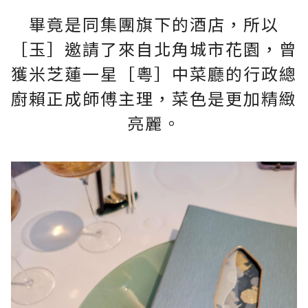
畢竟是同集團旗下的酒店，所以
［玉］邀請了來自北角城市花園，曾
獲米芝蓮一星［粵］中菜廳的行政總
廚賴正成師傅主理，菜色是更加精緻
亮麗。