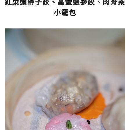
紅菜頭帶子餃、晶瑩遼參餃、肉骨茶
小籠包