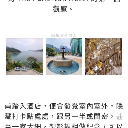
觀感。
點擊圖片放大
甫踏入酒店，便會發覺室內室外，隱
藏打卡點處處，跟另一半或閨密，甚
至一家大細，想影靚相做紀念，可以