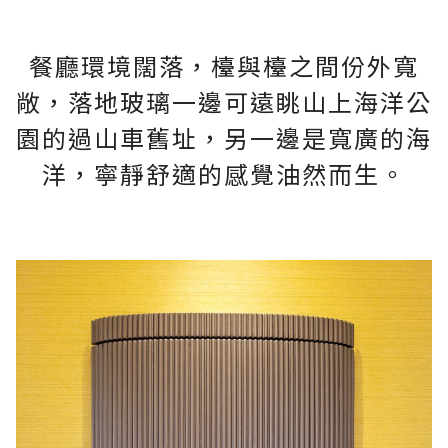
餐廳環境闊落，檯與檯之間份外寬
敞，落地玻璃一邊可遠眺山上海洋公
園的過山車舊址，另一邊是寬廣的海
洋，寧靜舒適的感覺油然而生。