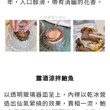
年，入口醇滑，帶有清幽的花香。
點擊圖片放大
露酒涼拌鮑魚
以透明玻璃器皿呈上，內裡以乾冰營
造出仙氣縈繞的效果，賣相一流，鮑