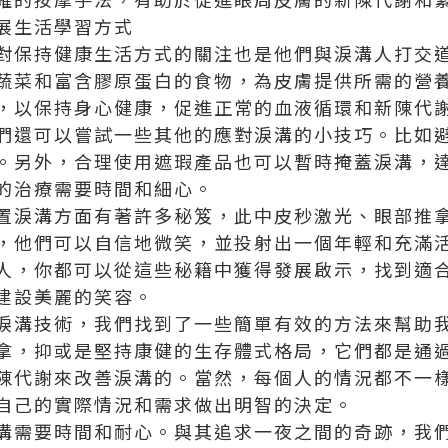
展生活學習方式
對保持健康生活方式的關注也是他們與淚溝人打交
蔬菜和富含膠原蛋白的食物，為皮膚提供所需的營
，以保持身心健康，促進正常的血液循環和新陳代
們還可以嘗試一些其他的應對淚溝的小技巧。比如
。另外，合理使用遮瑕產品也可以暫時掩蓋淚溝，
的治療需要時間和細心。
置淚溝方面有著許多秘笈，此中皮秒激光、眼部推
，他們可以自信地微笑，並投射出一個年輕和充滿
人，你都可以從這些秘籍中獲得發展啟示，找到適
建設美麗的笑容。
淚溝技術，我們找到了一些簡單有效的方法來幫助
拿，抑或是堅持康健的生存體式格局，它們都是通
陳代謝來改善淚溝的。當然，每個人的情況都不一
自己的實際情況和需求做出明智的決定。
溝需要時間和耐心。與其追求一夜之間的奇跡，我