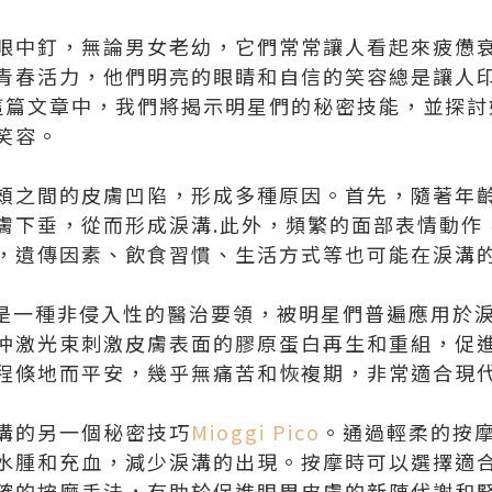
眼中釘，無論男女老幼，它們常常讓人看起來疲憊
青春活力，他們明亮的眼睛和自信的笑容總是讓人
這篇文章中，我們將揭示明星們的秘密技能，並探討
笑容。
頰之間的皮膚凹陷，形成多種原因。首先，隨著年
膚下垂，從而形成淚溝.此外，頻繁的面部表情動作
，遺傳因素、飲食習慣、生活方式等也可能在淚溝
是一種非侵入性的醫治要領，被明星們普遍應用於
沖激光束刺激皮膚表面的膠原蛋白再生和重組，促
程倏地而平安，幾乎無痛苦和恢複期，非常適合現
溝的另一個秘密技巧
Mioggi Pico
。通過輕柔的按
水腫和充血，減少淚溝的出現。按摩時可以選擇適
確的按摩手法，有助於促進眼周皮膚的新陳代謝和