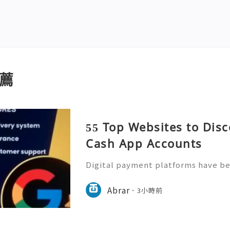
薦
55 Top Websites to Disc
Cash App Accounts
Digital payment platforms have b
of modern financial activities. Ca
features for sending and receiving
Abrar
3小時前
secure and properly ver