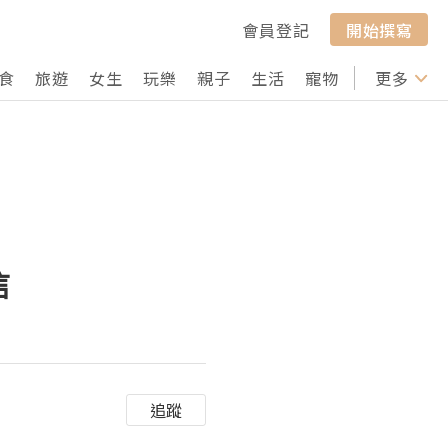
會員登記
開始撰寫
食
旅遊
女生
玩樂
親子
生活
寵物
行山
更多
打卡
信
追蹤