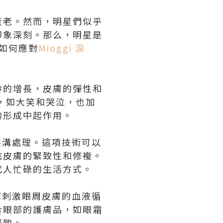
衰老。然而，明星們似乎
印象深刻。那么，明星是
如何應對
Mioggi 淚
齡的增長，皮膚的彈性和
，如大笑和哭泣，也加
的形成中起作用。
淚溝處理。這項技術可以
進皮膚的緊致性和修複。
代人忙碌的生活方式。
摩刺激眼周皮膚的血液循
合眼部的護膚品，如眼霜
緊致。