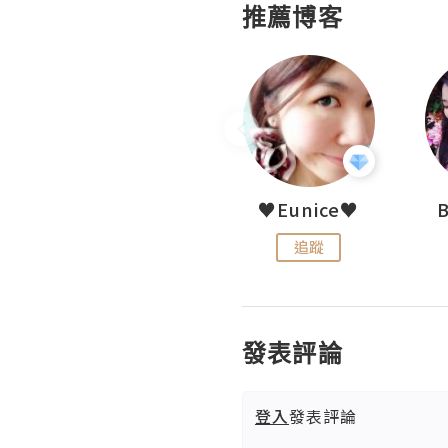
推薦博客
LoveCath 夏沫
♥Eunice♥
追蹤
追蹤
發表評論
登入
發表評論