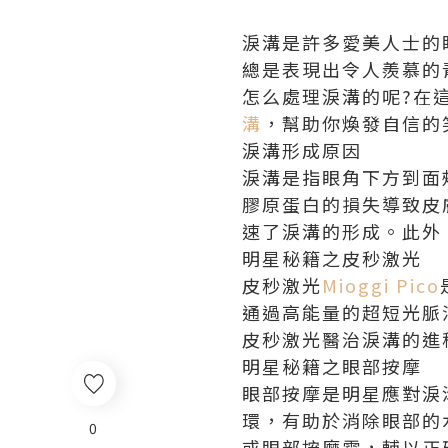
淚溝是許多愛美人士的
總是表現出令人羨慕的
怎么處理淚溝的呢?在
溝
，幫助你煥發自信的
淚溝形成原因
淚溝是指眼角下方到面
膠原蛋白的損失導致皮
速了淚溝的形成。此外
明星秘籍之皮秒激光
皮秒激光
Mioggi Pico
通過高能量的超短光脈
皮秒激光醫治淚溝的進
明星秘籍之眼部按摩
眼部按摩是明星應對淚
環，有助於消除眼部的
0
或眼部按摩霜，輔以正