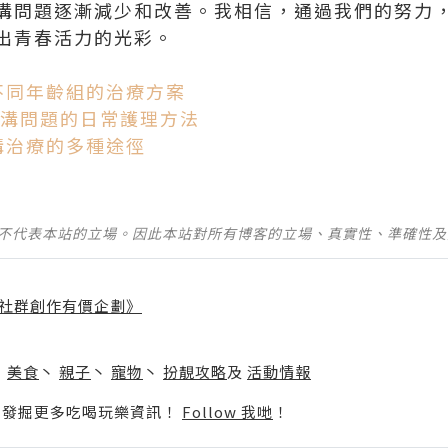
溝問題逐漸減少和改善。我相信，通過我們的努力
出青春活力的光彩。
不同年齡組的治療方案
淚溝問題的日常護理方法
溝治療的多種途徑
並不代表本站的立場。因此本站對所有博客的立場、真實性、準確性
社群創作有價企劃》
】
丶
美食
丶
親子
丶
寵物
丶
扮靚攻略
及
活動情報
p啦！發掘更多吃喝玩樂資訊！
Follow 我哋
！