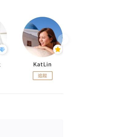
杜
KatLin
Missmiki 米奇小姐
追蹤
追蹤