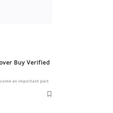
over Buy Verified
ecome an important part
sh App provides convenient
 money, but maintaining a