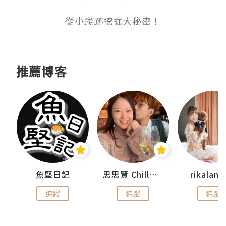
從小蹤跡挖掘大秘密！
推薦博客
urnal
魚堅日記
思思賢 ChillMyBabe
rikala
追蹤
追蹤
追蹤