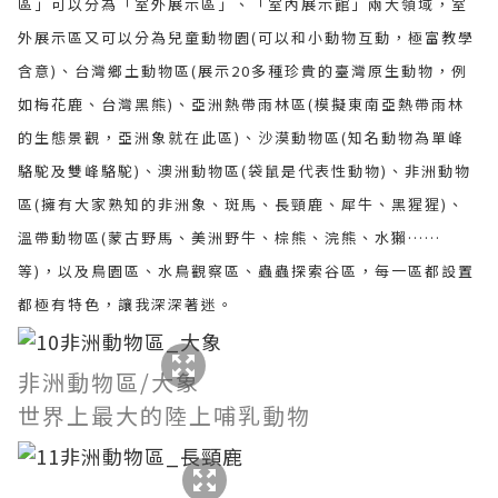
區」可以分為「室外展示區」、「室內展示館」兩大領域，室
外展示區又可以分為兒童動物園(可以和小動物互動，極富教學
含意)、台灣鄉土動物區(展示20多種珍貴的臺灣原生動物，例
如梅花鹿、台灣黑熊)、亞洲熱帶雨林區(模擬東南亞熱帶雨林
的生態景觀，亞洲象就在此區)、沙漠動物區(知名動物為單峰
駱駝及雙峰駱駝)、澳洲動物區(袋鼠是代表性動物)、非洲動物
區(擁有大家熟知的非洲象、斑馬、長頸鹿、犀牛、黑猩猩)、
溫帶動物區(蒙古野馬、美洲野牛、棕熊、浣熊、水獺……
等)，以及鳥園區、水鳥觀察區、蟲蟲探索谷區，每一區都設置
都極有特色，讓我深深著迷。
非洲動物區/大象
世界上最大的陸上哺乳動物