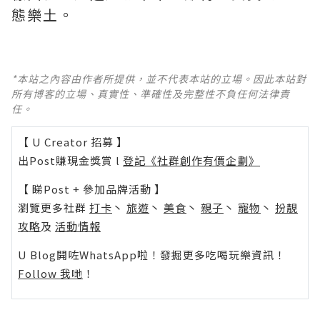
態樂土。
*本站之內容由作者所提供，並不代表本站的立場。因此本站對
所有博客的立場、真實性、準確性及完整性不負任何法律責
任。
【 U Creator 招募 】
出Post賺現金獎賞 l
登記《社群創作有價企劃》
【 睇Post + 參加品牌活動 】
瀏覽更多社群
打卡
丶
旅遊
丶
美食
丶
親子
丶
寵物
丶
扮靚
攻略
及
活動情報
U Blog開咗WhatsApp啦！發掘更多吃喝玩樂資訊！
Follow 我哋
！