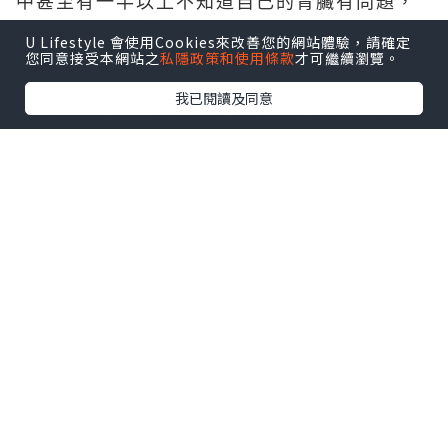
中甚至有一半以上不知道自己的腎臟有問題，
有人說台灣是「洗腎之島」，為何台灣洗腎盛
U Lifestyle 會使用Cookies來改善您的網站體驗，請確定
您同意接受本網站之
私隱政策和使用條款
才可繼續瀏覽。
行率、發生率這麼高？
我已閱讀及同意
洗腎患者源源不絕？發生率背後因素是關鍵
盛行率就是每百萬人口有多少人在洗腎，第一
是健保政策，大家都能免費洗腎，第二是洗腎
品質好、死亡率低，美國洗腎第一年死亡率
20％，這些就不會變成盛行率的人口，可是台
灣洗腎死亡率僅次於日本是全世界第二低，兩
相影響下盛行率當然高。
因此我認為要看的是發生率而不是盛行率，發
生率是每百萬人口有多少新進洗腎患者。台灣
人腎臟衰竭的原因，仍以慢性腎衰竭為主，超
過90％都是慢性腎衰竭造成。2008年腎臟醫學