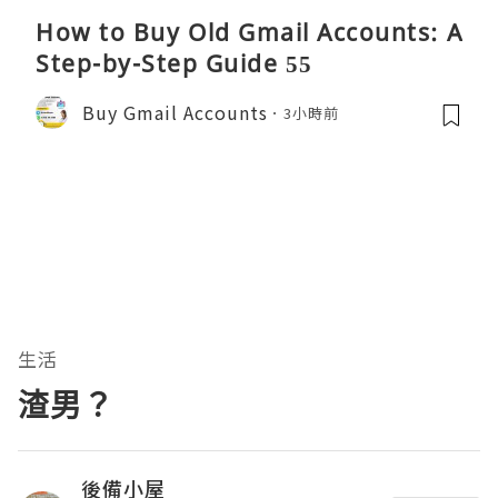
How to Buy Old Gmail Accounts: A
Step-by-Step Guide 55
Buy Gmail Accounts
3小時前
生活
渣男？
後備小屋