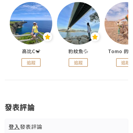
)
高比C🐒
豹紋魚💦
追蹤
追蹤
追蹤
發表評論
登入
發表評論