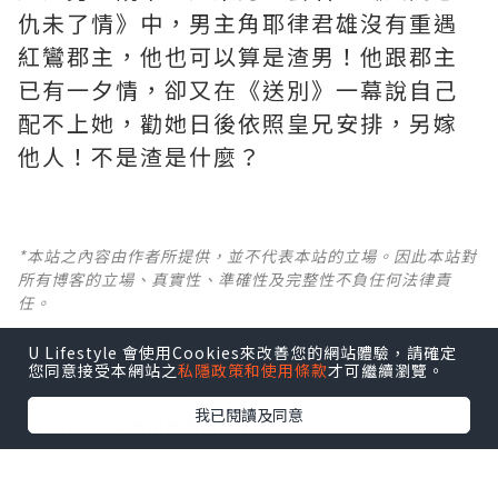
仇未了情》中，男主角耶律君雄沒有重遇
紅鸞郡主，他也可以算是渣男！他跟郡主
已有一夕情，卻又在《送別》一幕說自己
配不上她，勸她日後依照皇兄安排，另嫁
他人！不是渣是什麼？ ​​​
*本站之內容由作者所提供，並不代表本站的立場。因此本站對
所有博客的立場、真實性、準確性及完整性不負任何法律責
任。
U Lifestyle 會使用Cookies來改善您的網站體驗，請確定
【 U Creator 招募 】
您同意接受本網站之
私隱政策和使用條款
才可繼續瀏覽。
出Post賺現金獎賞 l
登記《社群創作有價企劃》
我已閱讀及同意
【 睇Post + 參加品牌活動 】
瀏覽更多社群
打卡
丶
旅遊
丶
美食
丶
親子
丶
寵物
丶
扮靚
攻略
及
活動情報