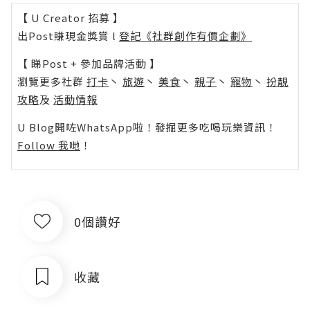
【 U Creator 招募 】
出Post賺現金獎賞 l
登記《社群創作有價企劃》
【 睇Post + 參加品牌活動 】
瀏覽更多社群
打卡
丶
旅遊
丶
美食
丶
親子
丶
寵物
丶
扮靚
攻略
及
活動情報
U Blog開咗WhatsApp啦！發掘更多吃喝玩樂資訊！
Follow 我哋
！
0個讚好
收藏