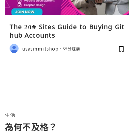
The 20# Sites Guide to Buying Git
hub Accounts
usasmmitshop
55分鐘前
生活
為何不及格？