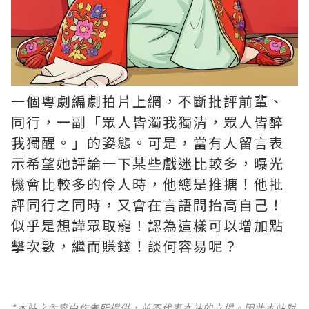
一個粵劇編劇拍片上網，不斷批評前輩、
同行，一副「眾人皆濁我獨清，眾人皆醉
我獨醒。」的姿態。可是，當有人留言表
示希望她評論一下某些戲迷比較多，曝光
機會比較多的伶人時，他總是推搪！他批
評同行之同時，又會在言語間抬高自己！
似乎是想譁眾取寵！認為這樣可以增加點
擊次數，繼而賺錢！談何容易呢？
*本站之內容由作者所提供，並不代表本站的立場。因此本站對