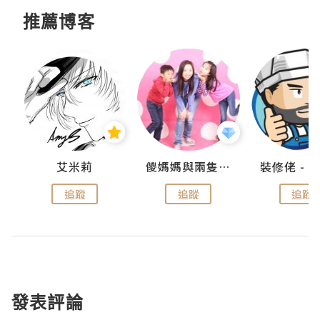
推薦博客
點滴
艾米莉
儍媽媽與兩隻小魔怪之家
追蹤
追蹤
追蹤
發表評論