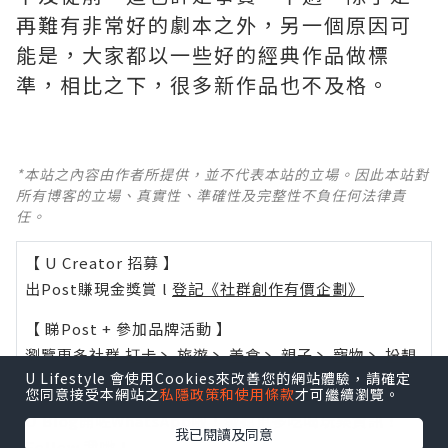
再難有非常好的劇本之外，另一個原因可
能是，大家都以一些好的經典作品做標
準，相比之下，很多新作品也不及格。 ​​​
*本站之內容由作者所提供，並不代表本站的立場。因此本站對
所有博客的立場、真實性、準確性及完整性不負任何法律責
任。
【 U Creator 招募 】
出Post賺現金獎賞 l
登記《社群創作有價企劃》
【 睇Post + 參加品牌活動 】
瀏覽更多社群
打卡
丶
旅遊
丶
美食
丶
親子
丶
寵物
丶
扮靚
U Lifestyle 會使用Cookies來改善您的網站體驗，請確定
攻略
及
活動情報
您同意接受本網站之
私隱政策和使用條款
才可繼續瀏覽。
U Blog開咗WhatsApp啦！發掘更多吃喝玩樂資訊！
我已閱讀及同意
Follow 我哋
！