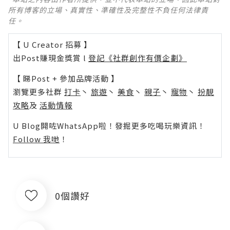
所有博客的立場、真實性、準確性及完整性不負任何法律責
任。
【 U Creator 招募 】
出Post賺現金獎賞 l
登記《社群創作有價企劃》
【 睇Post + 參加品牌活動 】
瀏覽更多社群
打卡
丶
旅遊
丶
美食
丶
親子
丶
寵物
丶
扮靚
攻略
及
活動情報
U Blog開咗WhatsApp啦！發掘更多吃喝玩樂資訊！
Follow 我哋
！
0個讚好