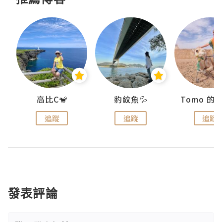
)
高比C🐒
豹紋魚💦
追蹤
追蹤
追蹤
發表評論