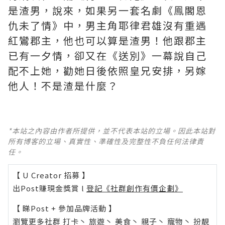
是渣男，說來，如果另一套名劇《鳯閣恩
仇未了情》中，男主角耶律君雄沒有重遇
紅鸞郡主，他也可以算是渣男！他跟郡主
已有一夕情，卻又在《送別》一幕說自己
配不上她，勸她日後依照皇兄安排，另嫁
他人！不是渣是什麼？ ​​​
*本站之內容由作者所提供，並不代表本站的立場。因此本站對
所有博客的立場、真實性、準確性及完整性不負任何法律責
任。
【 U Creator 招募 】
出Post賺現金獎賞 l
登記《社群創作有價企劃》
【 睇Post + 參加品牌活動 】
瀏覽更多社群
打卡
丶
旅遊
丶
美食
丶
親子
丶
寵物
丶
扮靚