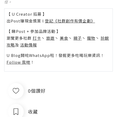
任。
【 U Creator 招募 】
出Post賺現金獎賞 l
登記《社群創作有價企劃》
【 睇Post + 參加品牌活動 】
瀏覽更多社群
打卡
丶
旅遊
丶
美食
丶
親子
丶
寵物
丶
扮靚
攻略
及
活動情報
U Blog開咗WhatsApp啦！發掘更多吃喝玩樂資訊！
Follow 我哋
！
0個讚好
收藏