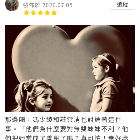
追蹤
發佈於 2026.07.05
那邊廂，馮少綾和莊雲清也討論著這件
事。「他們為什麼要對無雙妹妹不利？他
們把她當成了善恩了嗎？真可怕！幸好壞