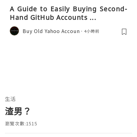
A Guide to Easily Buying Second-
Hand GitHub Accounts ...
Buy Old Yahoo Accoun
4小時前
生活
渣男？
瀏覽次數:1515