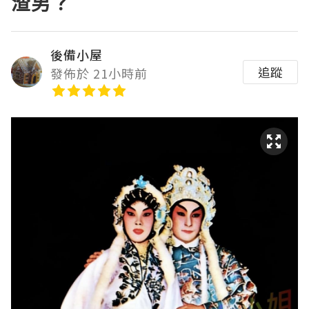
渣男？
後備小屋
追蹤
發佈於 21小時前