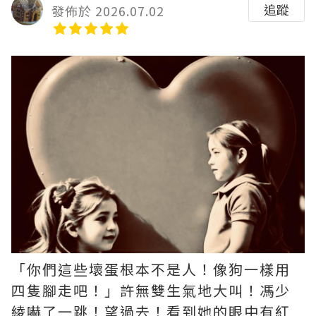
追蹤
發佈於 2026.07.02
「你們這些壞蛋根本不是人！像狗一樣用
四隻腳走吧！」許無雙生氣地大叫！馮少
綾嚇了一跳！望過去！看到她的眼中有紅