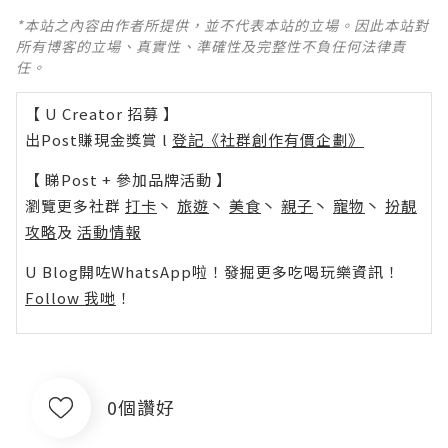
*本站之內容由作者所提供，並不代表本站的立場。因此本站對
所有博客的立場、真實性、準確性及完整性不負任何法律責
任。
【 U Creator 招募 】
出Post賺現金獎賞 l
登記《社群創作有價企劃》
【 睇Post + 參加品牌活動 】
瀏覽更多社群
打卡
丶
旅遊
丶
美食
丶
親子
丶
寵物
丶
扮靚
攻略
及
活動情報
U Blog開咗WhatsApp啦！發掘更多吃喝玩樂資訊！
Follow 我哋
！
0個讚好