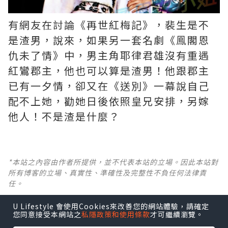
有網友在討論《再世紅梅記》，裴生是不
是渣男，說來，如果另一套名劇《鳯閣恩
仇未了情》中，男主角耶律君雄沒有重遇
紅鸞郡主，他也可以算是渣男！他跟郡主
已有一夕情，卻又在《送別》一幕說自己
配不上她，勸她日後依照皇兄安排，另嫁
他人！不是渣是什麼？ ​​​
*本站之內容由作者所提供，並不代表本站的立場。因此本站對
所有博客的立場、真實性、準確性及完整性不負任何法律責
任。
U Lifestyle 會使用Cookies來改善您的網站體驗，請確定
【 U Creator 招募 】
您同意接受本網站之
私隱政策和使用條款
才可繼續瀏覽。
出Post賺現金獎賞 l
登記《社群創作有價企劃》