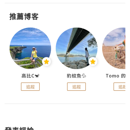
推薦博客
)
高比C🐒
豹紋魚💦
追蹤
追蹤
追蹤