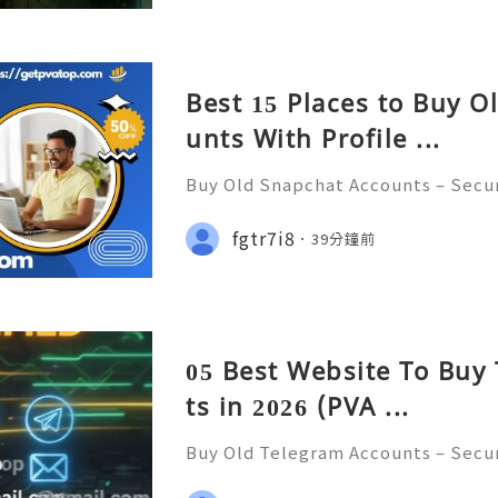
y》中，PG电子玩家将扮演受污染设施
数限制下精准操控场景机关，处理各类
Best 15 Places to Buy O
unts With Profile ...
Buy Old Snapchat Accounts – Secur
cerns, and Safe Alternatives (Compl
NSTANT REPLY GUARANTEED ✨🔥⚡️🌐
fgtr7i8
39分鐘前
tpvatop ⚡️📢👤🔔 Telegram Userna
05 Best Website To Buy
ts in 2026 (PVA ...
Buy Old Telegram Accounts – Secur
cerns, and Safe Alternatives (Compl
NSTANT REPLY GUARANTEED ✨🔥⚡️🌐