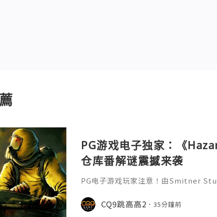
薦
PG游戏电子独家：《Hazar
仓库番解谜震撼来袭
PG电子游戏玩家注意！由Smitner Stud
ames发行的像素风解谜佳作《Hazard
Steam平台发售。这款以反乌托邦世
CQ9跳高高2
35分鐘前
带领玩家深入废弃设施，挑战高风险的清理