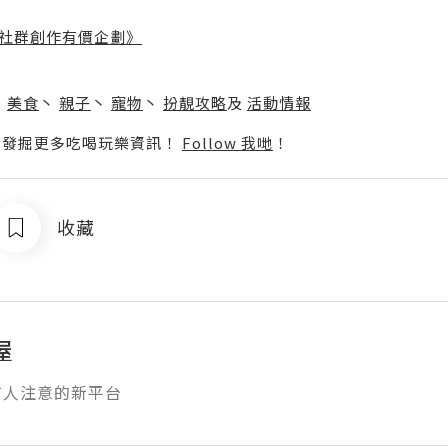
社群創作有價企劃》
】
丶
美食
丶
親子
丶
寵物
丶
扮靚攻略
及
活動情報
p啦！發掘更多吃喝玩樂資訊！
Follow 我哋
！
收藏
屋
有人注意的新平台