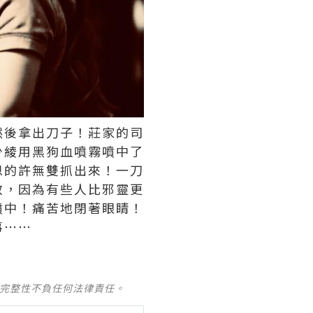
然後拿出刀子！莊家的司
少綾用黑狗血噴霧噴中了
恩的許無雙抓出來！一刀
效，因為有些人比邪靈更
噴中！痛苦地閉著眼睛！
事⋯⋯
及完整性不負任何法律責任。