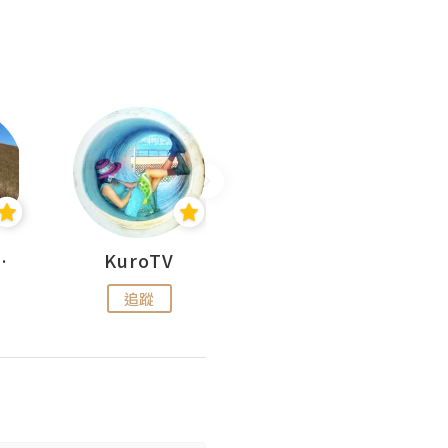
H 出走
KuroTV
Hikipedia 山上山下
追蹤
追蹤