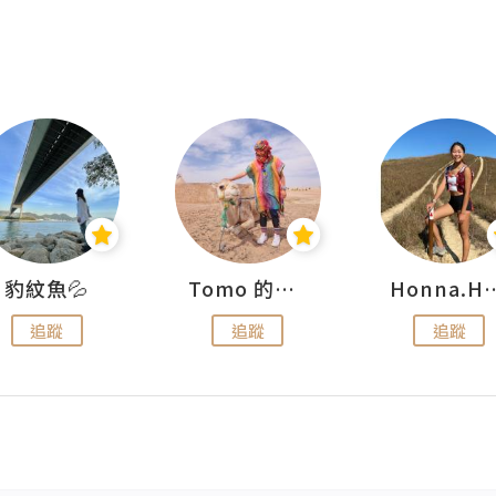
豹紋魚💦
Tomo 的快樂宇宙
Honna.
追蹤
追蹤
追蹤