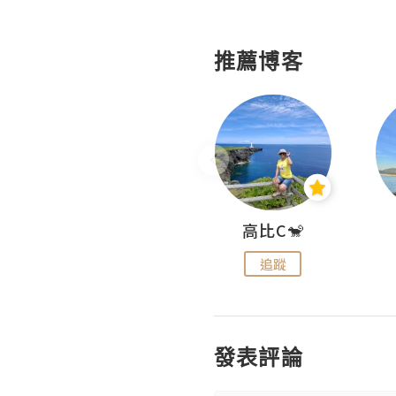
推薦博客
Nei Ho! 你好:)
高比C🐒
追蹤
追蹤
發表評論