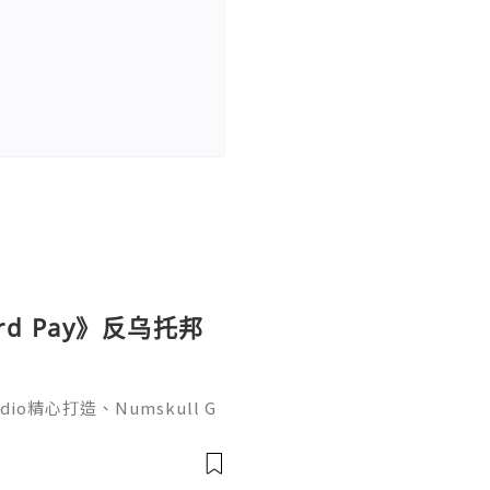
d Pay》反乌托邦
io精心打造、Numskull G
 Pay》，正式定档9月10日于
界观为核心的仓库解谜作品，将
任务。在《Hazard Pa