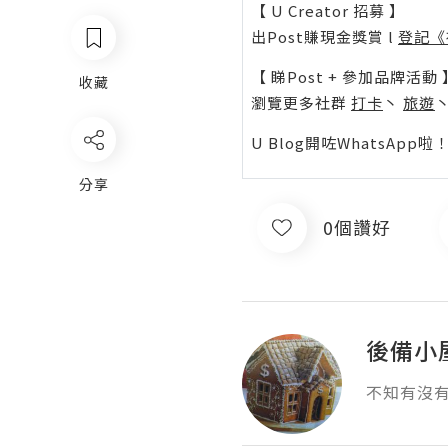
【 U Creator 招募 】
出Post賺現金獎賞 l
登記《
【 睇Post + 參加品牌活動 
收藏
瀏覽更多社群
打卡
丶
旅遊
U Blog開咗WhatsAp
分享
0個讚好
後備小
不知有沒