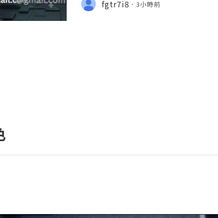
fgtr7i8
3小時前
tpvatop ⚡️📢👤🔔 Telegram Userna
色