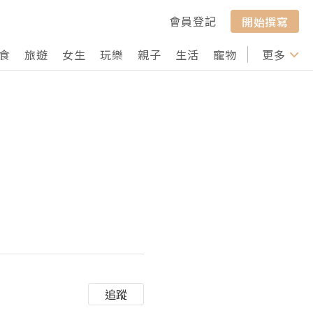
會員登記
開始撰寫
食
旅遊
女生
玩樂
親子
生活
寵物
行山
更多
打卡
追蹤