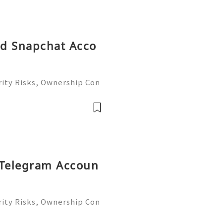
中的底层作业员，在严苛的步
突发状况并收集关键
ld Snapchat Acco
ity Risks, Ownership Con
ete Guide 2026) 🌐⚡️🔥✨ I
 ⚡️📱💬🚀 Telegram: @ge
me: @ge
 Telegram Accoun
ity Risks, Ownership Con
ete Guide 2026) 🌐⚡️🔥✨ I
 ⚡️📱💬🚀 Telegram: @ge