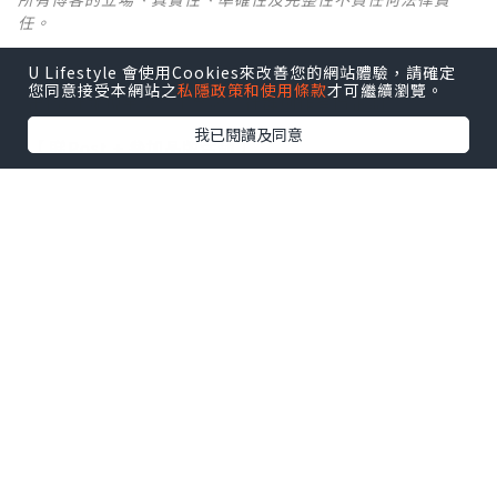
任。
U Lifestyle 會使用Cookies來改善您的網站體驗，請確定
【 U Creator 招募 】
您同意接受本網站之
私隱政策和使用條款
才可繼續瀏覽。
出Post賺現金獎賞 l
登記《社群創作有價企劃》
我已閱讀及同意
【 睇Post + 參加品牌活動 】
瀏覽更多社群
打卡
丶
旅遊
丶
美食
丶
親子
丶
寵物
丶
扮靚
攻略
及
活動情報
U Blog開咗WhatsApp啦！發掘更多吃喝玩樂資訊！
Follow 我哋
！
0個讚好
收藏