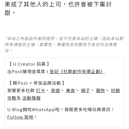
果成了其他人的上司，也許會被下屬討
厭。
*本站之內容由作者所提供，並不代表本站的立場。因此本站對
所有博客的立場、真實性、準確性及完整性不負任何法律責
任。
【 U Creator 招募 】
出Post賺現金獎賞 l
登記《社群創作有價企劃》
【 睇Post + 參加品牌活動 】
瀏覽更多社群
打卡
丶
旅遊
丶
美食
丶
親子
丶
寵物
丶
扮靚
攻略
及
活動情報
U Blog開咗WhatsApp啦！發掘更多吃喝玩樂資訊！
Follow 我哋
！