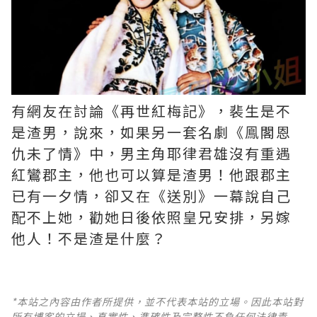
有網友在討論《再世紅梅記》，裴生是不
是渣男，說來，如果另一套名劇《鳯閣恩
仇未了情》中，男主角耶律君雄沒有重遇
紅鸞郡主，他也可以算是渣男！他跟郡主
已有一夕情，卻又在《送別》一幕說自己
配不上她，勸她日後依照皇兄安排，另嫁
他人！不是渣是什麼？ ​​​
*本站之內容由作者所提供，並不代表本站的立場。因此本站對
所有博客的立場、真實性、準確性及完整性不負任何法律責