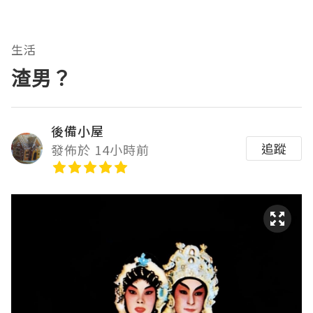
生活
渣男？
後備小屋
追蹤
發佈於 14小時前