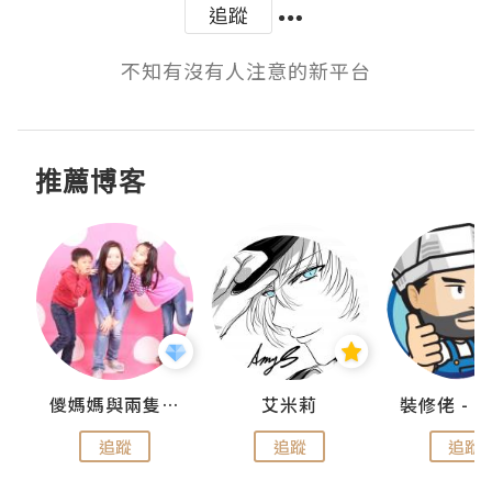
追蹤
不知有沒有人注意的新平台
推薦博客
點滴
儍媽媽與兩隻小魔怪之家
艾米莉
追蹤
追蹤
追蹤