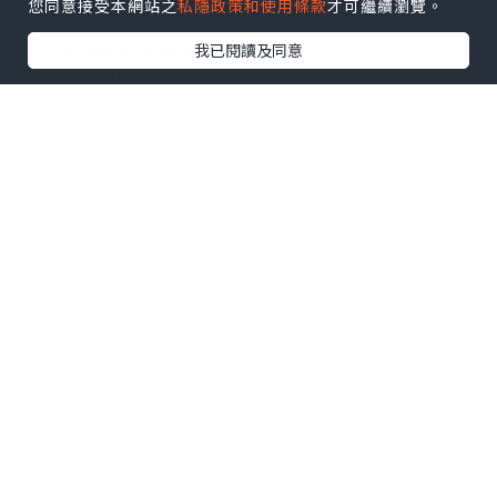
您同意接受本網站之
私隱政策和使用條款
才可繼續瀏覽。
【 U Creator 招募 】
我已閱讀及同意
出Post賺現金獎賞 l
登記《社群創作有價企劃》
【 睇Post + 參加品牌活動 】
瀏覽更多社群
打卡
丶
旅遊
丶
美食
丶
親子
丶
寵物
丶
扮靚
攻略
及
活動情報
U Blog開咗WhatsApp啦！發掘更多吃喝玩樂資訊！
Follow 我哋
！
0個讚好
收藏