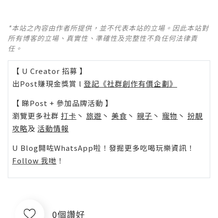
*本站之內容由作者所提供，並不代表本站的立場。因此本站對
所有博客的立場、真實性、準確性及完整性不負任何法律責
任。
【 U Creator 招募 】
出Post賺現金獎賞 l
登記《社群創作有價企劃》
【 睇Post + 參加品牌活動 】
瀏覽更多社群
打卡
丶
旅遊
丶
美食
丶
親子
丶
寵物
丶
扮靚
攻略
及
活動情報
U Blog開咗WhatsApp啦！發掘更多吃喝玩樂資訊！
Follow 我哋
！
0個讚好