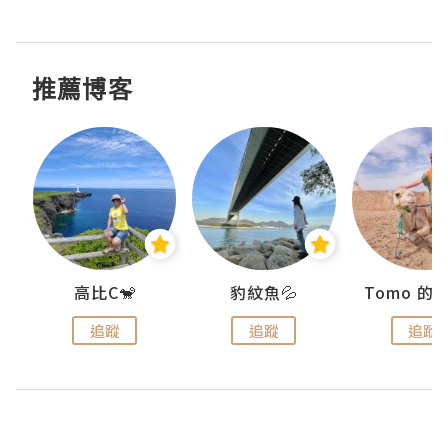
推薦博客
)
高比C🐒
豹紋魚💦
追蹤
追蹤
追蹤