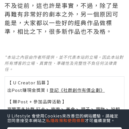
不及從前，這也許是事實，不過，除了是
再難有非常好的劇本之外，另一個原因可
能是，大家都以一些好的經典作品做標
準，相比之下，很多新作品也不及格。 ​​​
*本站之內容由作者所提供，並不代表本站的立場。因此本站對
所有博客的立場、真實性、準確性及完整性不負任何法律責
任。
【 U Creator 招募 】
出Post賺現金獎賞 l
登記《社群創作有價企劃》
【 睇Post + 參加品牌活動 】
瀏覽更多社群
打卡
丶
旅遊
丶
美食
丶
親子
丶
寵物
丶
扮靚
U Lifestyle 會使用Cookies來改善您的網站體驗，請確定
攻略
及
活動情報
您同意接受本網站之
私隱政策和使用條款
才可繼續瀏覽。
U Blog開咗WhatsApp啦！發掘更多吃喝玩樂資訊！