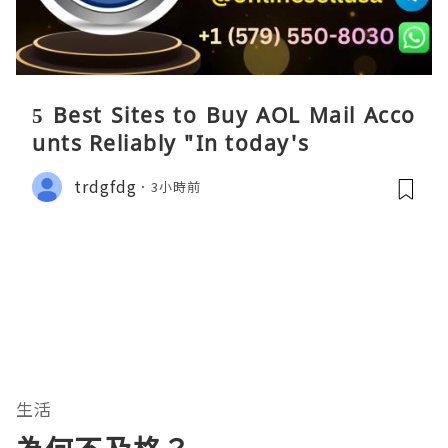
5 Best Sites to Buy AOL Mail Acco
unts Reliably "In today's
trdgfdg
3小時前
生活