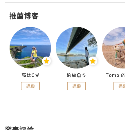
推薦博客
)
高比C🐒
豹紋魚💦
追蹤
追蹤
追蹤
發表評論