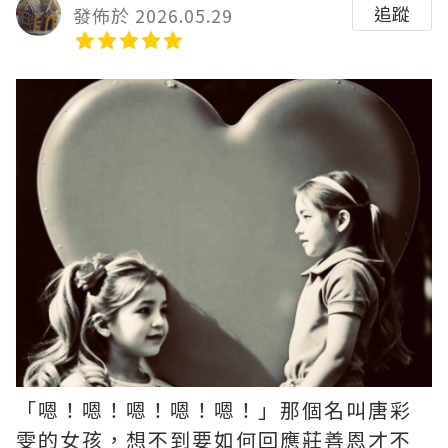
追蹤
發佈於 2026.05.29
「嗯！嗯！嗯！嗯！嗯！」那個名叫唐彩
雯的女孩，想不到要如何回應莊善恩才不