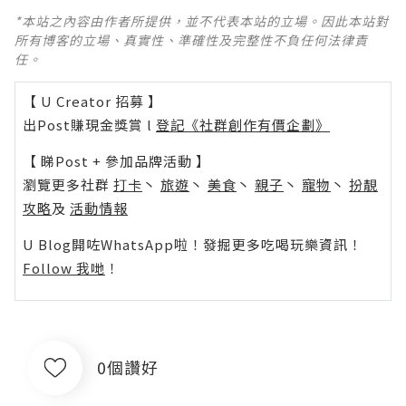
*本站之內容由作者所提供，並不代表本站的立場。因此本站對
所有博客的立場、真實性、準確性及完整性不負任何法律責
任。
【 U Creator 招募 】
出Post賺現金獎賞 l
登記《社群創作有價企劃》
【 睇Post + 參加品牌活動 】
瀏覽更多社群
打卡
丶
旅遊
丶
美食
丶
親子
丶
寵物
丶
扮靚
攻略
及
活動情報
U Blog開咗WhatsApp啦！發掘更多吃喝玩樂資訊！
Follow 我哋
！
0個讚好