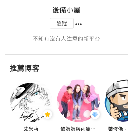
後備小屋
追蹤
不知有沒有人注意的新平台
推薦博客
點滴
艾米莉
儍媽媽與兩隻小魔怪之家