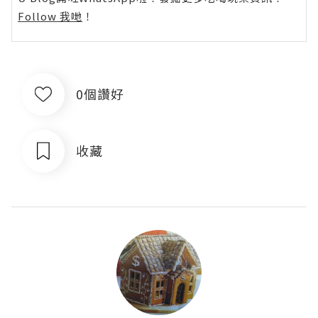
Follow 我哋
！
0個讚好
收藏