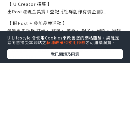
【 U Creator 招募 】
出Post賺現金獎賞 l
登記《社群創作有價企劃》
【 睇Post + 參加品牌活動 】
瀏覽更多社群
打卡
丶
旅遊
丶
美食
丶
親子
丶
寵物
丶
扮靚
U Lifestyle 會使用Cookies來改善您的網站體驗，請確定
攻略
及
活動情報
您同意接受本網站之
私隱政策和使用條款
才可繼續瀏覽。
U Blog開咗WhatsApp啦！發掘更多吃喝玩樂資訊！
我已閱讀及同意
Follow 我哋
！
0個讚好
收藏