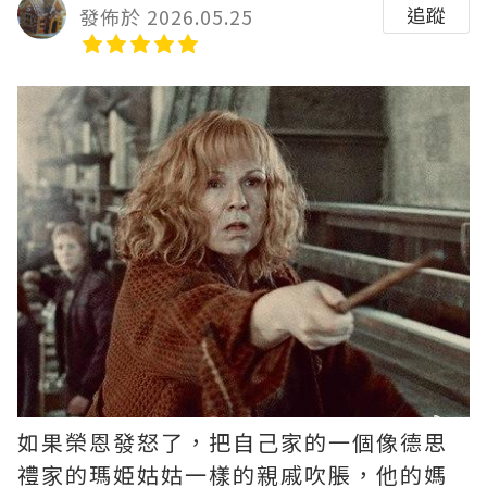
追蹤
發佈於 2026.05.25
如果榮恩發怒了，把自己家的一個像德思
禮家的瑪姫姑姑一樣的親戚吹脹，他的媽