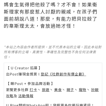
媽會生氣得把他殺了嗎？才不會！如果衛
斯理家有那麼惹人討厭的親戚，在孩子們
面前胡說八道！那麼，有能力把貝拉殺了
的韋斯理太太，會放過她才怪！ ​​​
*本站之內容由作者所提供，並不代表本站的立場。因此本站對
所有博客的立場、真實性、準確性及完整性不負任何法律責
任。
【 U Creator 招募 】
出Post賺現金獎賞 l
登記《社群創作有價企劃》
【 睇Post + 參加品牌活動 】
瀏覽更多社群
打卡
丶
旅遊
丶
美食
丶
親子
丶
寵物
丶
扮靚
攻略
及
活動情報
U Blog開咗WhatsApp啦！發掘更多吃喝玩樂資訊！