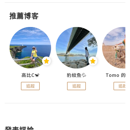
推薦博客
)
高比C🐒
豹紋魚💦
追蹤
追蹤
追蹤
發表評論