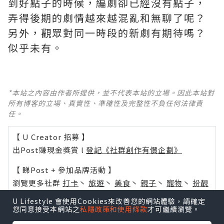
到好點子的時候，編劇卻已經沒有點子，
弄得後期的劇情越來越混亂和無聊了呢？ ​​​
另外，觀眾對同一時段的新劇有期待嗎？
似乎未有。
*本站之內容由作者所提供，並不代表本站的立場。因此本站對
所有博客的立場、真實性、準確性及完整性不負任何法律責
任。
【 U Creator 招募 】
出Post賺現金獎賞 l
登記《社群創作有價企劃》
【 睇Post + 參加品牌活動 】
瀏覽更多社群
打卡
丶
旅遊
丶
美食
丶
親子
丶
寵物
丶
扮靚
攻略
及
活動情報
U Lifestyle 會使用Cookies來改善您的網站體驗，請確定
您同意接受本網站之
私隱政策和使用條款
才可繼續瀏覽。
U Blog開咗WhatsApp啦！發掘更多吃喝玩樂資訊！