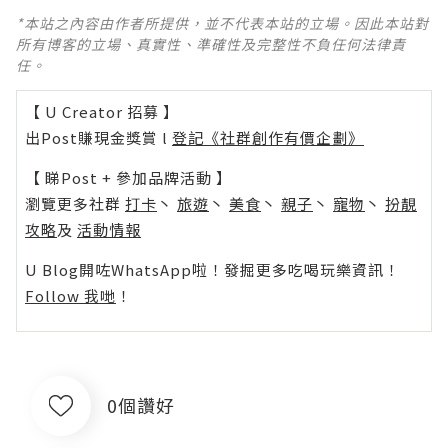
*本站之內容由作者所提供，並不代表本站的立場。因此本站對
所有博客的立場、真實性、準確性及完整性不負任何法律責
任。
【 U Creator 招募 】
出Post賺現金獎賞 l
登記《社群創作有價企劃》
【 睇Post + 參加品牌活動 】
瀏覽更多社群
打卡
丶
旅遊
丶
美食
丶
親子
丶
寵物
丶
扮靚
攻略
及
活動情報
U Blog開咗WhatsApp啦！發掘更多吃喝玩樂資訊！
Follow 我哋
！
0個讚好