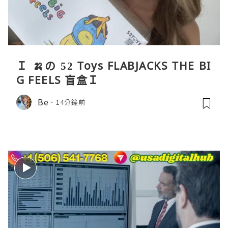
Ｉ 🍌の 52 Toys FLABJACKS THE BI
G FEELS 盲盒Ｉ
Be
14分鐘前