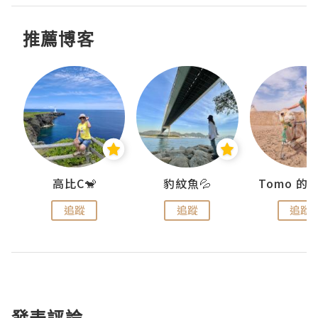
推薦博客
)
高比C🐒
豹紋魚💦
追蹤
追蹤
追蹤
發表評論