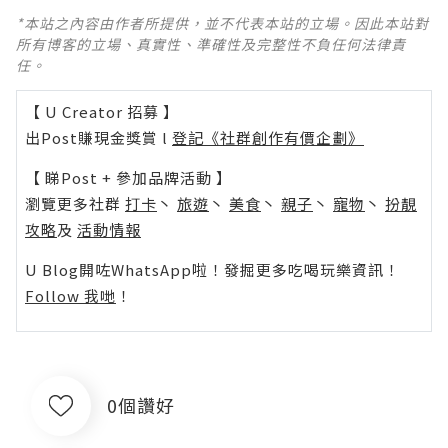
*本站之內容由作者所提供，並不代表本站的立場。因此本站對
所有博客的立場、真實性、準確性及完整性不負任何法律責
任。
【 U Creator 招募 】
出Post賺現金獎賞 l
登記《社群創作有價企劃》
【 睇Post + 參加品牌活動 】
瀏覽更多社群
打卡
丶
旅遊
丶
美食
丶
親子
丶
寵物
丶
扮靚
攻略
及
活動情報
U Blog開咗WhatsApp啦！發掘更多吃喝玩樂資訊！
Follow 我哋
！
0個讚好