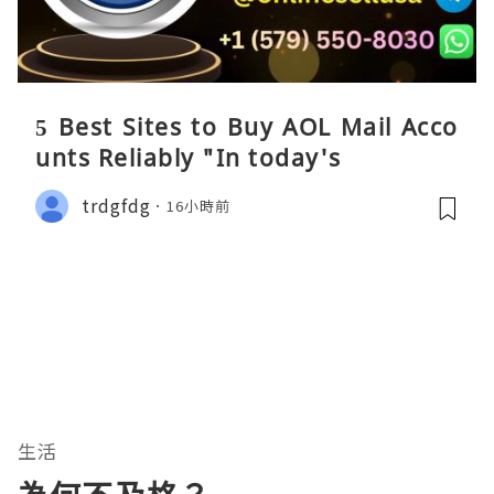
5 Best Sites to Buy AOL Mail Acco
unts Reliably "In today's
trdgfdg
16小時前
生活