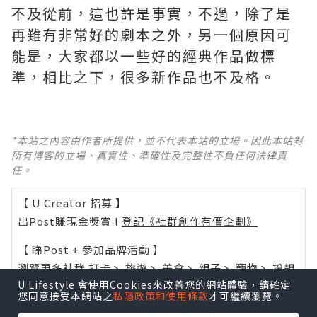
不及從前，這也許是事實，不過，除了是
再難有非常好的劇本之外，另一個原因可
能是，大家都以一些好的經典作品做標
準，相比之下，很多新作品也不及格。 ​​​
*本站之內容由作者所提供，並不代表本站的立場。因此本站對
所有博客的立場、真實性、準確性及完整性不負任何法律責
任。
【 U Creator 招募 】
出Post賺現金獎賞 l
登記《社群創作有價企劃》
【 睇Post + 參加品牌活動 】
瀏覽更多社群
打卡
丶
旅遊
丶
美食
丶
親子
丶
寵物
丶
扮靚
U Lifestyle 會使用Cookies來改善您的網站體驗，請確定
攻略
及
活動情報
您同意接受本網站之
私隱政策和使用條款
才可繼續瀏覽。
U Blog開咗WhatsApp啦！發掘更多吃喝玩樂資訊！