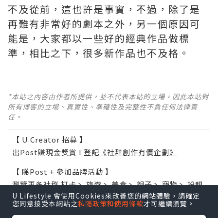
不及從前，這也許是事實，不過，除了是
再難有非常好的劇本之外，另一個原因可
能是，大家都以一些好的經典作品做標
準，相比之下，很多新作品也不及格。 ​​​
*本站之內容由作者所提供，並不代表本站的立場。因此本站對
所有博客的立場、真實性、準確性及完整性不負任何法律責
任。
【 U Creator 招募 】
出Post賺現金獎賞 l
登記《社群創作有價企劃》
【 睇Post + 參加品牌活動 】
瀏覽更多社群
打卡
丶
旅遊
丶
美食
丶
親子
丶
寵物
丶
扮靚
U Lifestyle 會使用Cookies來改善您的網站體驗，請確定
攻略
及
活動情報
您同意接受本網站之
私隱政策和使用條款
才可繼續瀏覽。
U Blog開咗WhatsApp啦！發掘更多吃喝玩樂資訊！