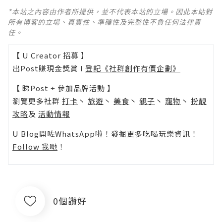
*本站之內容由作者所提供，並不代表本站的立場。因此本站對
所有博客的立場、真實性、準確性及完整性不負任何法律責
任。
【 U Creator 招募 】
出Post賺現金獎賞 l
登記《社群創作有價企劃》
【 睇Post + 參加品牌活動 】
瀏覽更多社群
打卡
丶
旅遊
丶
美食
丶
親子
丶
寵物
丶
扮靚
攻略
及
活動情報
U Blog開咗WhatsApp啦！發掘更多吃喝玩樂資訊！
Follow 我哋
！
0個讚好