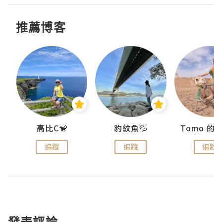
推薦博客
)
高比C🐒
豹紋魚💦
追蹤
追蹤
追蹤
發表評論