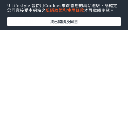
攻略
及
活動情報
U Lifestyle 會使用Cookies來改善您的網站體驗，請確定
您同意接受本網站之
私隱政策和使用條款
才可繼續瀏覽。
U Blog開咗WhatsApp啦！發掘更多吃喝玩樂資訊！
Follow 我哋
！
我已閱讀及同意
0個讚好
收藏