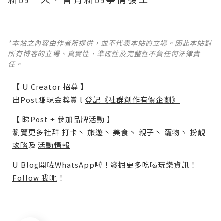
*本站之內容由作者所提供，並不代表本站的立場。因此本站對
所有博客的立場、真實性、準確性及完整性不負任何法律責
任。
【 U Creator 招募 】
出Post賺現金獎賞 l
登記《社群創作有價企劃》
【 睇Post + 參加品牌活動 】
瀏覽更多社群
打卡
丶
旅遊
丶
美食
丶
親子
丶
寵物
丶
扮靚
攻略
及
活動情報
U Blog開咗WhatsApp啦！發掘更多吃喝玩樂資訊！
Follow 我哋
！