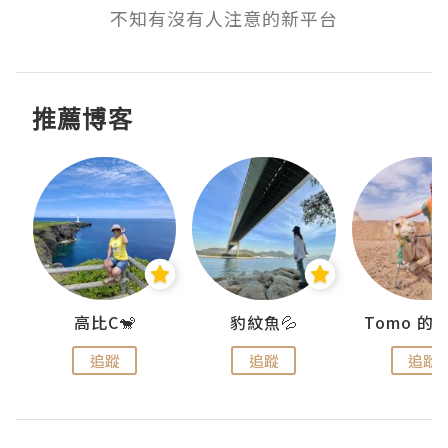
不知有沒有人注意的新平台
推薦博客
)
高比C🐒
豹紋魚💦
追蹤
追蹤
追蹤