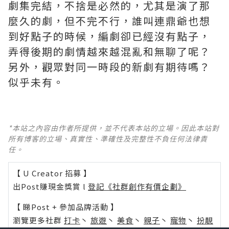
劇集完結，不捨是必然的，尤其是演了那
麼久的劇，但不完不行，誰叫連鼎爺也想
到好點子的時候，編劇卻已經沒有點子，
弄得後期的劇情越來越混亂和無聊了呢？ ​​​
另外，觀眾對同一時段的新劇有期待嗎？
似乎未有。
*本站之內容由作者所提供，並不代表本站的立場。因此本站對
所有博客的立場、真實性、準確性及完整性不負任何法律責
任。
【 U Creator 招募 】
出Post賺現金獎賞 l
登記《社群創作有價企劃》
【 睇Post + 參加品牌活動 】
瀏覽更多社群
打卡
丶
旅遊
丶
美食
丶
親子
丶
寵物
丶
扮靚