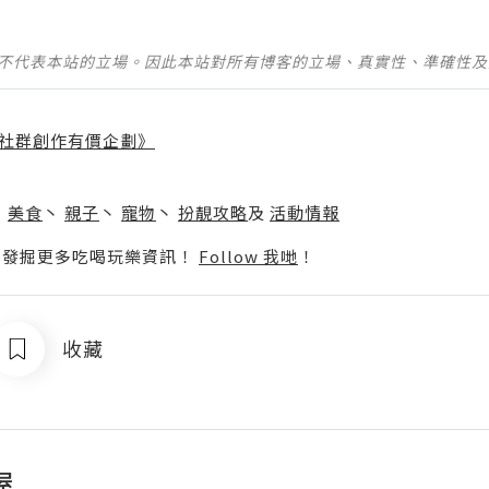
並不代表本站的立場。因此本站對所有博客的立場、真實性、準確性
社群創作有價企劃》
】
丶
美食
丶
親子
丶
寵物
丶
扮靚攻略
及
活動情報
p啦！發掘更多吃喝玩樂資訊！
Follow 我哋
！
收藏
屋