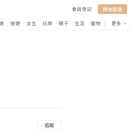
會員登記
開始撰寫
食
旅遊
女生
玩樂
親子
生活
寵物
行山
更多
打卡
追蹤