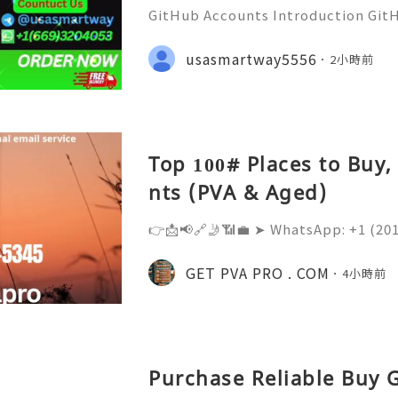
GitHub Accounts Introduction GitHu
eading platforms for software dev
ions of developers, businesses, st
usasmartway5556
2小時前
ommunities. It is much m
Top 100# Places to Buy
nts (PVA & Aged)
👉📩📢🔗🤳📶💼 ➤ WhatsApp: +‪1 (20
➤ Telegram: @Getpvapro 👉📩📢🔗
pro.com Buy Old Gmail Accounts -
GET PVA PRO . COM
4小時前
Accounts | Getpvapro.com Discove
Purchase Reliable Buy 