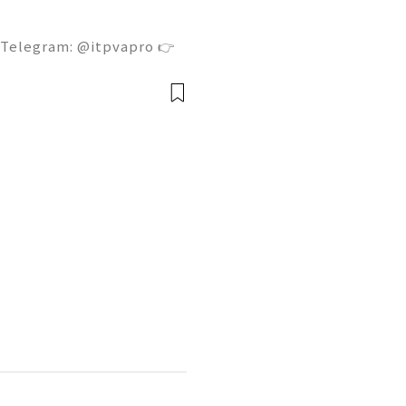
 Telegram: @itpvapro 👉
👉⇨➤ Email : itpvapro@gm
ps://itpvapro.com Gmail i
l servi