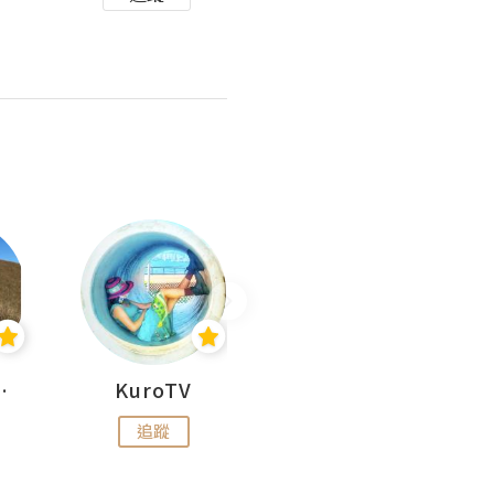
H 出走
KuroTV
Hikipedia 山上山下
追蹤
追蹤