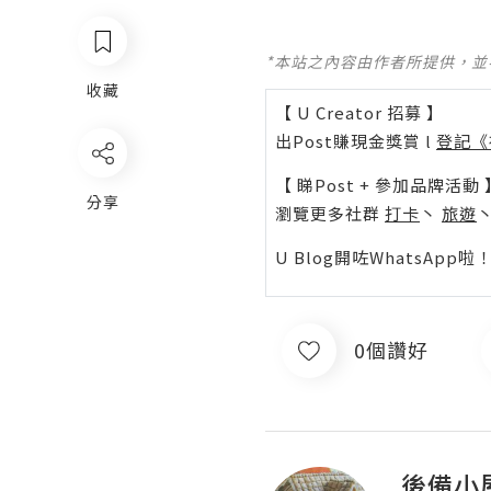
*本站之內容由作者所提供，
收藏
【 U Creator 招募 】
出Post賺現金獎賞 l
登記《
【 睇Post + 參加品牌活動 
分享
瀏覽更多社群
打卡
丶
旅遊
U Blog開咗WhatsAp
0個讚好
後備小