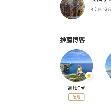
不知有沒
推薦博客
Nei Ho! 你好:)
高比C🐒
追蹤
追蹤