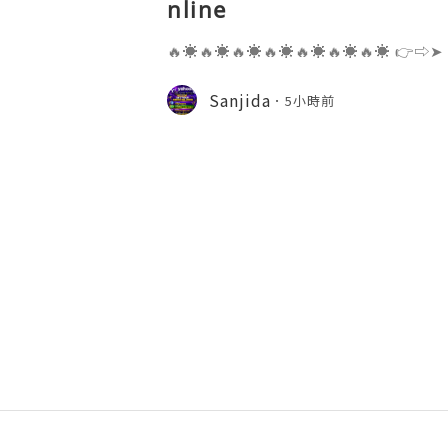
nline
🔥☀️🔥☀️🔥☀️🔥☀️🔥☀️🔥☀️🔥☀️ 👉⇨➤
⇨➤ WhatsApp :+1 (909) 630-5664 
ail.com 👉⇨➤ Visit To Website: htt
Sanjida
5小時前
s one of the most widely used emai