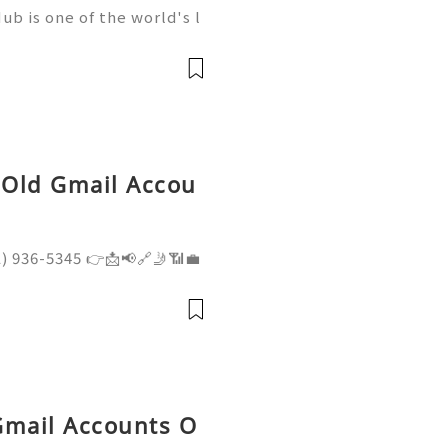
b is one of the world's l
elopment, trusted by mill
artups, and open-source c
, Old Gmail Accou
1) 936-5345 👉📩📢🔗🤳📶💼
📶💼 ➤ Website: getpva
 Premium Aged Gmail PVA
r Reliable Old Gm
Gmail Accounts O