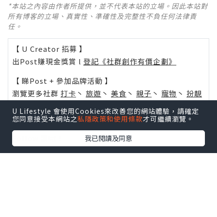
*本站之內容由作者所提供，並不代表本站的立場。因此本站對
所有博客的立場、真實性、準確性及完整性不負任何法律責
任。
【 U Creator 招募 】
出Post賺現金獎賞 l
登記《社群創作有價企劃》
【 睇Post + 參加品牌活動 】
瀏覽更多社群
打卡
丶
旅遊
丶
美食
丶
親子
丶
寵物
丶
扮靚
攻略
及
活動情報
U Lifestyle 會使用Cookies來改善您的網站體驗，請確定
您同意接受本網站之
私隱政策和使用條款
才可繼續瀏覽。
U Blog開咗WhatsApp啦！發掘更多吃喝玩樂資訊！
Follow 我哋
！
我已閱讀及同意
0個讚好