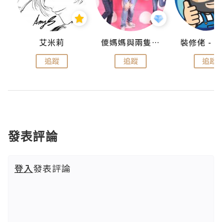
點滴
艾米莉
儍媽媽與兩隻小魔怪之家
追蹤
追蹤
追蹤
發表評論
登入
發表評論