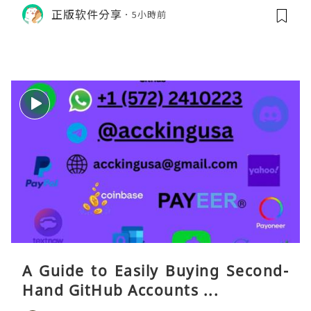
货。需要“当地号码 + 通话短信”（如
正版软件分享
5小時前
打车、外卖、客户联络）：优先 Redt
eaGO（明确提供通话短信套餐）。长
A Guide to Easily Buying Second-
Hand GitHub Accounts ...