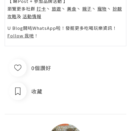
【 睇Post + 參加品牌活動 】
瀏覽更多社群
打卡
丶
旅遊
丶
美食
丶
親子
丶
寵物
丶
扮靚
攻略
及
活動情報
U Blog開咗WhatsApp啦！發掘更多吃喝玩樂資訊！
Follow 我哋
！
0個讚好
收藏