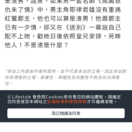
是渣男，說來，如果另一套名劇《鳯閣恩
仇未了情》中，男主角耶律君雄沒有重遇
紅鸞郡主，他也可以算是渣男！他跟郡主
已有一夕情，卻又在《送別》一幕說自己
配不上她，勸她日後依照皇兄安排，另嫁
他人！不是渣是什麼？ ​​​
*本站之內容由作者所提供，並不代表本站的立場。因此本站對
所有博客的立場、真實性、準確性及完整性不負任何法律責
任。
U Lifestyle 會使用Cookies來改善您的網站體驗，請確定
【 U Creator 招募 】
您同意接受本網站之
私隱政策和使用條款
才可繼續瀏覽。
出Post賺現金獎賞 l
登記《社群創作有價企劃》
我已閱讀及同意
【 睇Post + 參加品牌活動 】
瀏覽更多社群
打卡
丶
旅遊
丶
美食
丶
親子
丶
寵物
丶
扮靚
攻略
及
活動情報