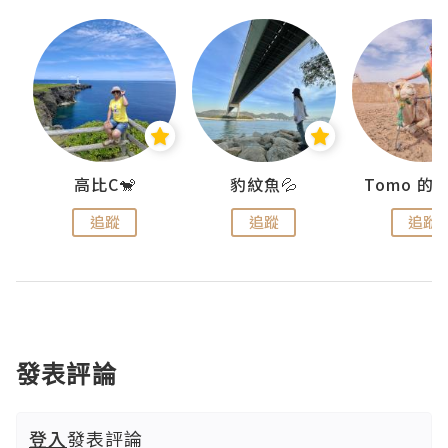
)
高比C🐒
豹紋魚💦
追蹤
追蹤
追蹤
發表評論
登入
發表評論