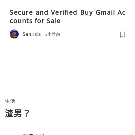
Secure and Verified Buy Gmail Ac
counts for Sale
Sanjida
2小時前
生活
渣男？