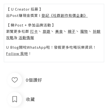
【 U Creator 招募 】
出Post賺現金獎賞 l
登記《社群創作有價企劃》
【 睇Post + 參加品牌活動 】
瀏覽更多社群
打卡
丶
旅遊
丶
美食
丶
親子
丶
寵物
丶
扮靚
攻略
及
活動情報
U Blog開咗WhatsApp啦！發掘更多吃喝玩樂資訊！
Follow 我哋
！
0個讚好
收藏