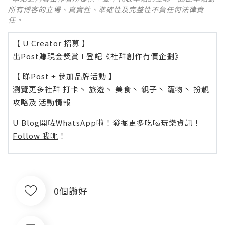
所有博客的立場、真實性、準確性及完整性不負任何法律責
任。
【 U Creator 招募 】
出Post賺現金獎賞 l
登記《社群創作有價企劃》
【 睇Post + 參加品牌活動 】
瀏覽更多社群
打卡
丶
旅遊
丶
美食
丶
親子
丶
寵物
丶
扮靚
攻略
及
活動情報
U Blog開咗WhatsApp啦！發掘更多吃喝玩樂資訊！
Follow 我哋
！
0個讚好