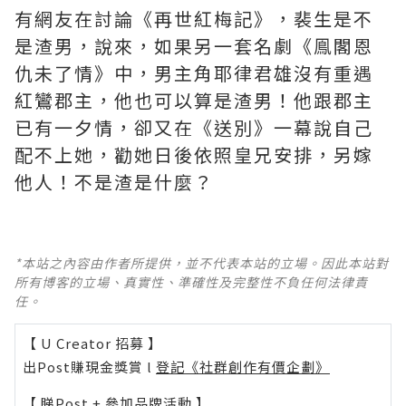
有網友在討論《再世紅梅記》，裴生是不
是渣男，說來，如果另一套名劇《鳯閣恩
仇未了情》中，男主角耶律君雄沒有重遇
紅鸞郡主，他也可以算是渣男！他跟郡主
已有一夕情，卻又在《送別》一幕說自己
配不上她，勸她日後依照皇兄安排，另嫁
他人！不是渣是什麼？ ​​​
*本站之內容由作者所提供，並不代表本站的立場。因此本站對
所有博客的立場、真實性、準確性及完整性不負任何法律責
任。
【 U Creator 招募 】
出Post賺現金獎賞 l
登記《社群創作有價企劃》
【 睇Post + 參加品牌活動 】