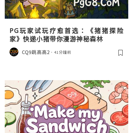
PG玩家试玩疗愈首选：《猪猪探险
家》快递小猪带你漫游神秘森林
CQ9跳高高2
41分鐘前