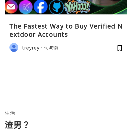
The Fastest Way to Buy Verified N
extdoor Accounts
treyrey
4小時前
生活
渣男？