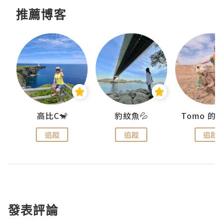
推薦博客
)
高比C🐒
豹紋魚💦
追蹤
追蹤
追蹤
發表評論