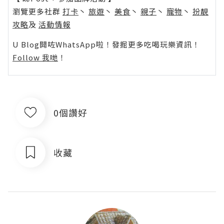
瀏覽更多社群
打卡
丶
旅遊
丶
美食
丶
親子
丶
寵物
丶
扮靚
攻略
及
活動情報
U Blog開咗WhatsApp啦！發掘更多吃喝玩樂資訊！
Follow 我哋
！
0個讚好
收藏