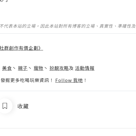
並不代表本站的立場。因此本站對所有博客的立場、真實性、準確性
社群創作有價企劃》
】
丶
美食
丶
親子
丶
寵物
丶
扮靚攻略
及
活動情報
p啦！發掘更多吃喝玩樂資訊！
Follow 我哋
！
收藏