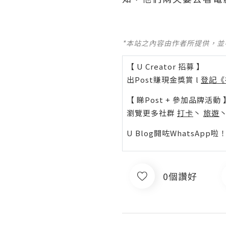
*本站之內容由作者所提供，
【 U Creator 招募 】
出Post賺現金獎賞 l
登記《
【 睇Post + 參加品牌活動 
瀏覽更多社群
打卡
丶
旅遊
U Blog開咗WhatsAp
0個讚好