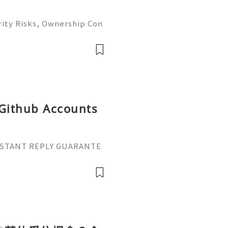
ity Risks, Ownership Con
ete Guide 2026) 🌐⚡️🔥✨ I
 ⚡️📱💬🚀 Telegram: @ge
me: @ge
 Github Accounts
 INSTANT REPLY GUARANTE
tpvatop ⚡️📢👤🔔 Telegram
ail: getpvatop@gmail.co
pvatop ⚡️🌍🔗💻 We