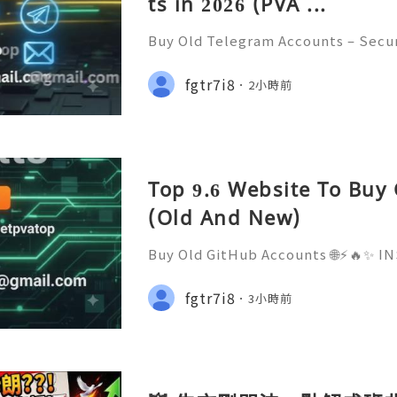
ts in 2026 (PVA ...
Buy Old Telegram Accounts – Secur
cerns, and Safe Alternatives (Compl
NSTANT REPLY GUARANTEED ✨🔥⚡️🌐
fgtr7i8
2小時前
tpvatop ⚡️📢👤🔔 Telegram Userna
Top 9.6 Website To Buy
(Old And New)
Buy Old GitHub Accounts 🌐⚡️🔥✨
ED ✨🔥⚡️🌐 ⚡️📱💬🚀 Telegram: @ge
Username: @getpvatop ⚡️📧💌📨 Em
fgtr7i8
3小時前
m ⚡️💜💬🎧 Discord Community: get