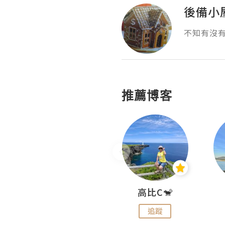
後備小
不知有沒
推薦博客
Nei Ho! 你好:)
高比C🐒
追蹤
追蹤