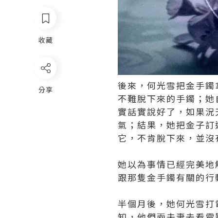
收藏
後來，何光雪把金手鐲
分享
不難脫下來的手鐲；她
實話實說好了，如果況
氣；結果，她把金子訂
它，不肯脫下來，並沒
她以為事情已經完美地
跟那隻金手鐲有關的行
半個月後，她何光雪打
知，他們兩夫妻去看電