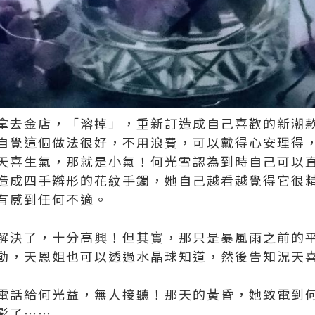
拿去金店，「溶掉」，重新訂造成自己喜歡的新潮
自覺這個做法很好，不用浪費，可以戴得心安理得
天喜生氣，那就是小氣！何光雪認為到時自己可以
造成四手辮形的花紋手鐲，她自己越看越覺得它很
有感到任何不適。
解決了，十分高興！但其實，那只是暴風雨之前的
動，天恩姐也可以透過水晶球知道，然後告知況天
電話給何光益，無人接聽！那天的黃昏，她致電到
影了⋯⋯