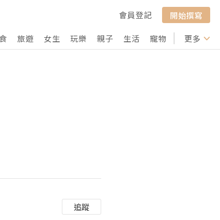
會員登記
開始撰寫
食
旅遊
女生
玩樂
親子
生活
寵物
行山
更多
打卡
追蹤