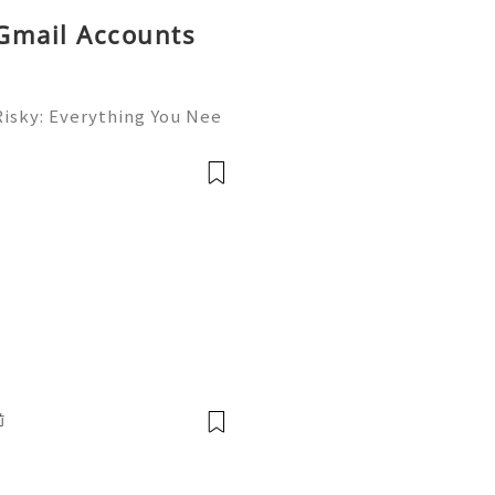
 Gmail Accounts
Risky: Everything You Nee
✨ Available➜ Online Suppo
inesellusa 🎮💻👨‍💻🎙️🔥
💬🌍🚀 Whats
前