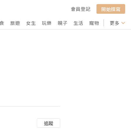
會員登記
開始撰寫
食
旅遊
女生
玩樂
親子
生活
寵物
行山
更多
打卡
追蹤