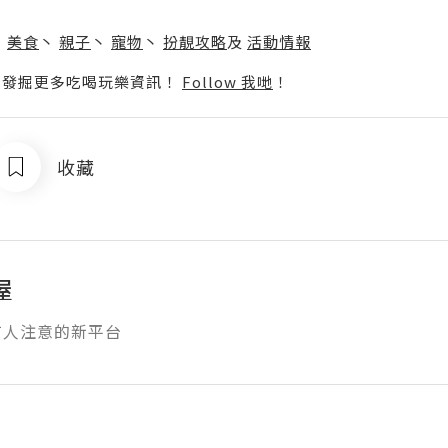
】
丶
美食
丶
親子
丶
寵物
丶
扮靚攻略
及
活動情報
p啦！發掘更多吃喝玩樂資訊！
Follow 我哋
！
收藏
屋
有人注意的新平台