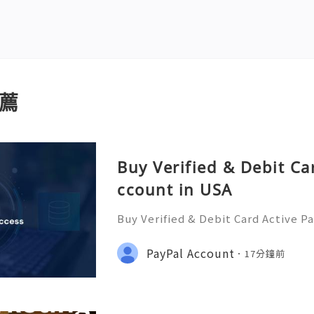
薦
Buy Verified & Debit Ca
ccount in USA
Buy Verified & Debit Card Active P
plete Security & Setup Guide 💬 
ere 24/7! 📧 Email: usamarketit@g
PayPal Account
17分鐘前
(772)563-8300 🚀 Telegram: @usam