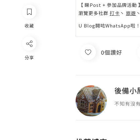
【 睇Post + 參加品牌活動 
瀏覽更多社群
打卡
丶
旅遊
U Blog開咗WhatsAp
收藏
0個讚好
分享
後備小
不知有沒