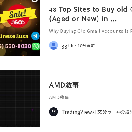
48 Top Sites to Buy old
(Aged or New) in ...
Why Buying Old Gmail Accounts Is 
d to Know Introduction 👑🌍🚀💎⚡
rt 24/7 🚀📡💬📱🛸👑 Telegram ➜ @onl
ggbh
18分鐘前
👑 Discord ➜ Account Service 📲🟢
AMD敘事
AMD敘事
TradingView好文分享
48分鐘