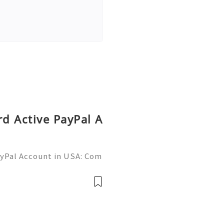
rd Active PayPal A
ayPal Account in USA: Com
Need Assistance? We’re H
mail.com 💎 WhatsApp: +1