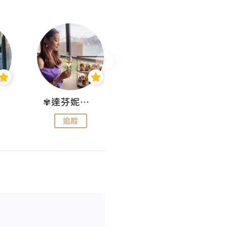
✾達芬妮•愛孩子•愛生活✾
wendysugar享受生活gogogo
追蹤
追蹤