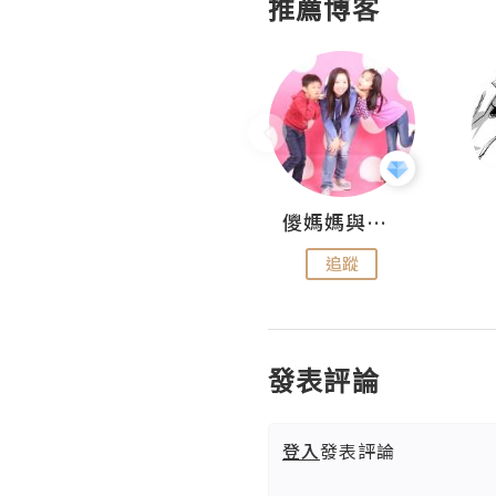
推薦博客
Hahakelly的生活點滴
儍媽媽與兩隻小魔怪之家
追蹤
追蹤
發表評論
登入
發表評論