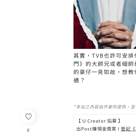
其實，TVB也許可安
門》的大師兄或者細師
的豪仔一見如故，想教
通？ ​​​
*本站之內容由作者所提供，
【 U Creator 招募 】
出Post賺現金獎賞 l
登記《
0