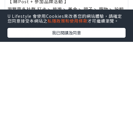
【 睇Post + 參加品牌活動 】
瀏覽更多社群
打卡
丶
旅遊
丶
美食
丶
親子
丶
寵物
丶
扮靚
U Lifestyle 會使用Cookies來改善您的網站體驗，請確定
攻略
及
活動情報
您同意接受本網站之
私隱政策和使用條款
才可繼續瀏覽。
U Blog開咗WhatsApp啦！發掘更多吃喝玩樂資訊！
我已閱讀及同意
Follow 我哋
！
0個讚好
收藏