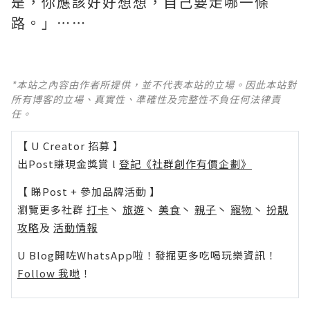
是，你應該好好想想，自己要走哪一條
路。」⋯⋯
*本站之內容由作者所提供，並不代表本站的立場。因此本站對
所有博客的立場、真實性、準確性及完整性不負任何法律責
任。
【 U Creator 招募 】
出Post賺現金獎賞 l
登記《社群創作有價企劃》
【 睇Post + 參加品牌活動 】
瀏覽更多社群
打卡
丶
旅遊
丶
美食
丶
親子
丶
寵物
丶
扮靚
攻略
及
活動情報
U Blog開咗WhatsApp啦！發掘更多吃喝玩樂資訊！
Follow 我哋
！