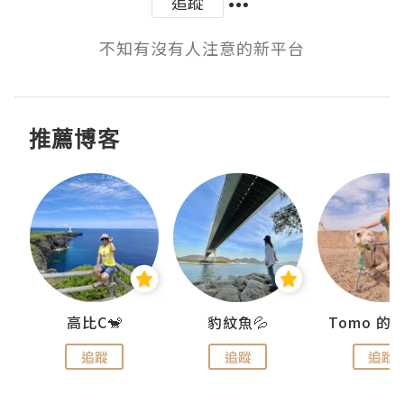
追蹤
不知有沒有人注意的新平台
推薦博客
)
高比C🐒
豹紋魚💦
追蹤
追蹤
追蹤