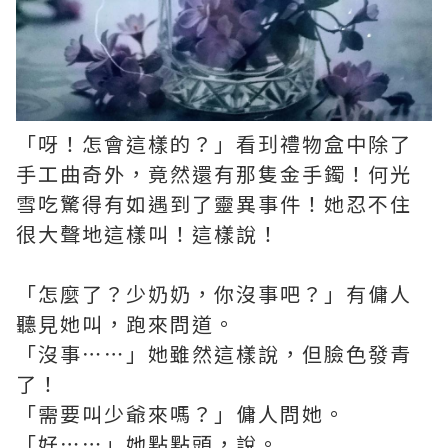
「呀！怎會這樣的？」看㺫禮物盒中除了
手工曲奇外，竟然還有那隻金手鐲！何光
雪吃驚得有如遇到了靈異事件！她忍不住
很大聲地這樣叫！這樣說！
「怎麼了？少奶奶，你沒事吧？」有傭人
聽見她叫，跑來問道。
「沒事⋯⋯」她雖然這樣說，但臉色發青
了！
「需要叫少爺來嗎？」傭人問她。
「好⋯⋯」她點點頭，說。