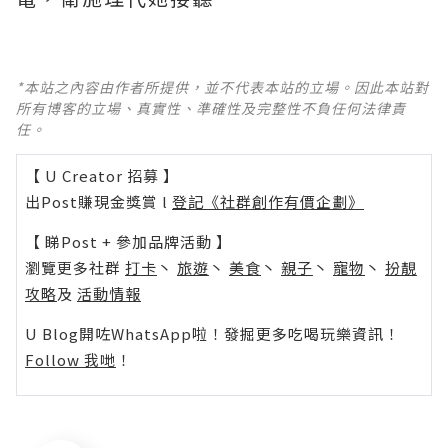
*本站之內容由作者所提供，並不代表本站的立場。因此本站對
所有博客的立場、真實性、準確性及完整性不負任何法律責
任。
【 U Creator 招募 】
出Post賺現金獎賞 l
登記《社群創作有價企劃》
【 睇Post + 參加品牌活動 】
瀏覽更多社群
打卡
丶
旅遊
丶
美食
丶
親子
丶
寵物
丶
扮靚
攻略
及
活動情報
U Blog開咗WhatsApp啦！發掘更多吃喝玩樂資訊！
Follow 我哋
！