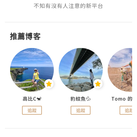
不知有沒有人注意的新平台
推薦博客
)
高比C🐒
豹紋魚💦
追蹤
追蹤
追蹤