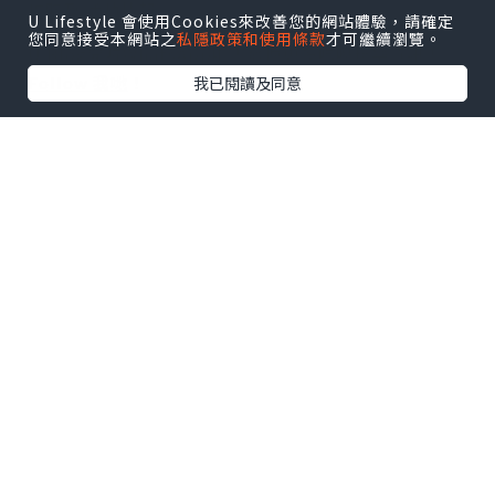
攻略
及
活動情報
U Lifestyle 會使用Cookies來改善您的網站體驗，請確定
您同意接受本網站之
私隱政策和使用條款
才可繼續瀏覽。
U Blog開咗WhatsApp啦！發掘更多吃喝玩樂資訊！
Follow 我哋
！
我已閱讀及同意
0個讚好
收藏