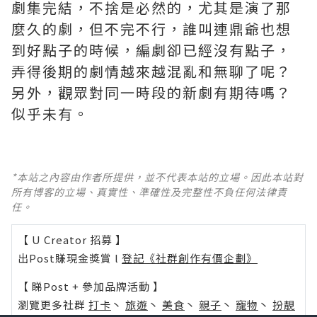
劇集完結，不捨是必然的，尤其是演了那
麼久的劇，但不完不行，誰叫連鼎爺也想
到好點子的時候，編劇卻已經沒有點子，
弄得後期的劇情越來越混亂和無聊了呢？ ​​​
另外，觀眾對同一時段的新劇有期待嗎？
似乎未有。
*本站之內容由作者所提供，並不代表本站的立場。因此本站對
所有博客的立場、真實性、準確性及完整性不負任何法律責
任。
【 U Creator 招募 】
出Post賺現金獎賞 l
登記《社群創作有價企劃》
【 睇Post + 參加品牌活動 】
瀏覽更多社群
打卡
丶
旅遊
丶
美食
丶
親子
丶
寵物
丶
扮靚