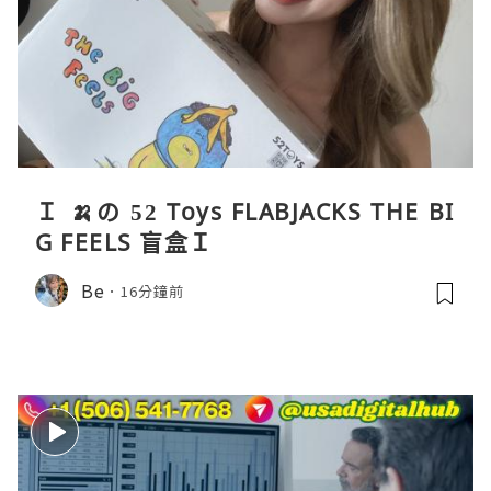
Ｉ 🍌の 52 Toys FLABJACKS THE BI
G FEELS 盲盒Ｉ
Be
16分鐘前