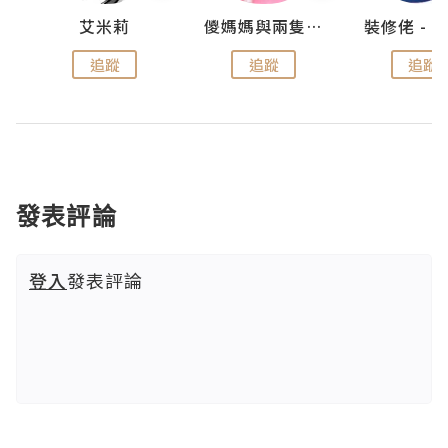
點滴
艾米莉
儍媽媽與兩隻小魔怪之家
追蹤
追蹤
追蹤
發表評論
登入
發表評論