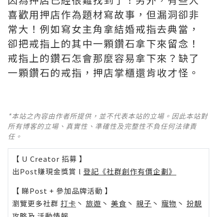
喜歡用押店作為題材寫故事，但漏洞卻非
常大！例如寫女主角拿結婚戒指去典當，
卻把戒指上的其中一顆鑽石拿下來留念！
戒指上的鑽石怎會那麼容易拿下來？缺了
一顆鑽石的戒指，押店掌櫃還肯收才怪。
*本站之內容由作者所提供，並不代表本站的立場。因此本站對
所有博客的立場、真實性、準確性及完整性不負任何法律責
任。
【 U Creator 招募 】
出Post賺現金獎賞 l
登記《社群創作有價企劃》
【 睇Post + 參加品牌活動 】
瀏覽更多社群
打卡
丶
旅遊
丶
美食
丶
親子
丶
寵物
丶
扮靚
攻略
及
活動情報