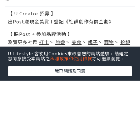
【 U Creator 招募 】
出Post賺現金獎賞 l
登記《社群創作有價企劃》
【 睇Post + 參加品牌活動 】
瀏覽更多社群
打卡
丶
旅遊
丶
美食
丶
親子
丶
寵物
丶
扮靚
攻略
及
活動情報
U Lifestyle 會使用Cookies來改善您的網站體驗，請確定
您同意接受本網站之
私隱政策和使用條款
才可繼續瀏覽。
U Blog開咗WhatsApp啦！發掘更多吃喝玩樂資訊！
Follow 我哋
！
我已閱讀及同意
0個讚好
收藏