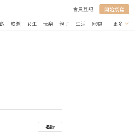
會員登記
開始撰寫
食
旅遊
女生
玩樂
親子
生活
寵物
行山
更多
打卡
追蹤