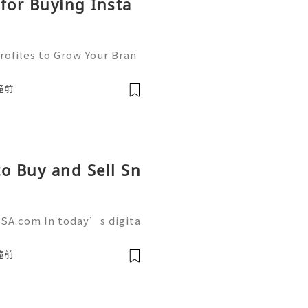
for Buying Insta
rofiles to Grow Your Bran
, Instagram has become on
a platforms for businesse
鐘前
o Buy and Sell Sn
SA.com In today’s digita
 a powerful role in commu
g. AcckingUSA.com Snapch
鐘前