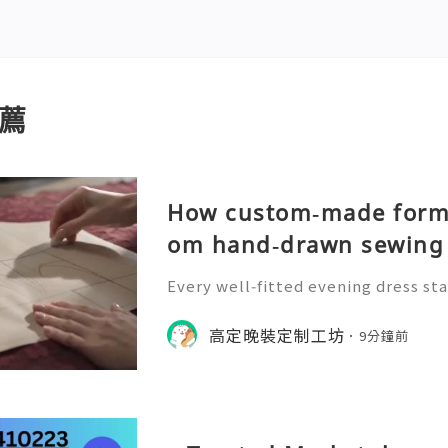
薦
How custom‑made forma
om hand‑drawn sewing 
Every well‑fitted evening dress sta
n‑drafting. Craftsmen draw precise
r to define waistline, shoulder str
高定晚裝定制工坊
9分鐘前
the whole handmade‑ma