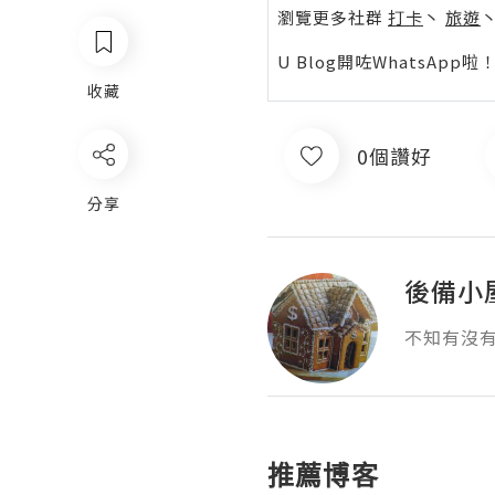
瀏覽更多社群
打卡
丶
旅遊
U Blog開咗WhatsAp
收藏
0個讚好
分享
後備小
不知有沒
推薦博客