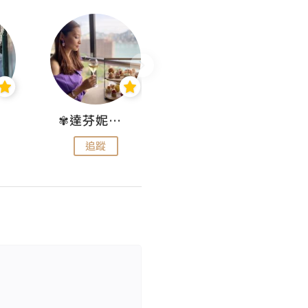
✾達芬妮•愛孩子•愛生活✾
wendysugar享受生活gogogo
追蹤
追蹤