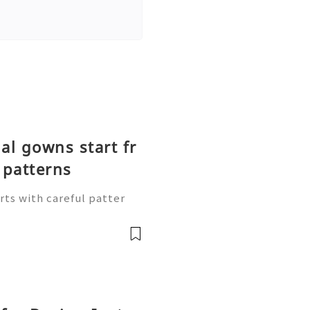
l gowns start fr
patterns
rts with careful patter
 outlines on pattern pape
ap and skirt shape. Follow