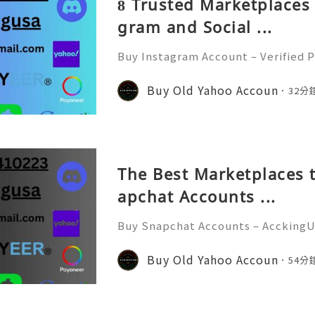
8 Trusted Marketplaces 
gram and Social ...
Buy Instagram Account – Verified P
d Faster In today’s digital world
e of the most powerful social medi
Buy Old Yahoo Accoun
32分
s, influencers, marketer
The Best Marketplaces t
apchat Accounts ...
Buy Snapchat Accounts – AcckingU
l era, social media platforms play
nication, branding, and marketin
Buy Old Yahoo Accoun
54分
at has become one of the most