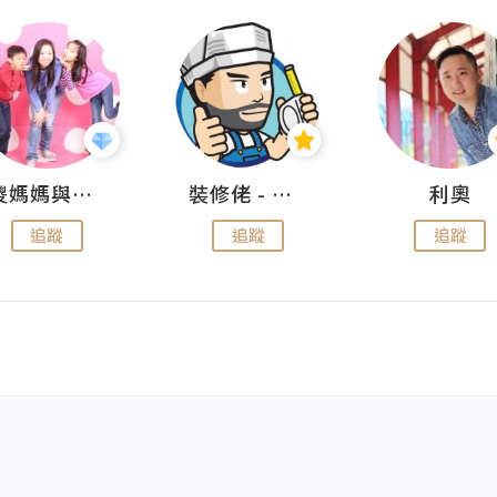
儍媽媽與兩隻小魔怪之家
裝修佬 - 香港一站式網上裝修平台
利奧
追蹤
追蹤
追蹤