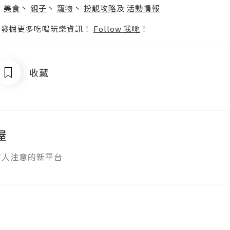
丶
美食
丶
親子
丶
寵物
丶
扮靚攻略
及
活動情報
p啦！發掘更多吃喝玩樂資訊！
Follow 我哋
！
收藏
屋
有人注意的新平台