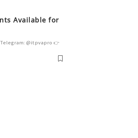
ts Available for
 Telegram: @itpvapro 👉
👉⇨➤ Email : itpvapro@gm
ps://itpvapro.com Gmail i
l servi