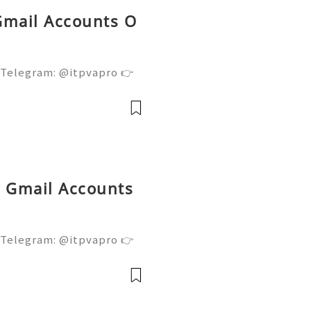
Gmail Accounts O
 Telegram: @itpvapro 👉
👉⇨➤ Email : itpvapro@gm
ps://itpvapro.com Gmail i
l servi
y Gmail Accounts
 Telegram: @itpvapro 👉
👉⇨➤ Email : itpvapro@gm
ps://itpvapro.com Gmail i
l servi