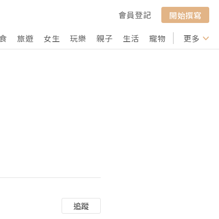
會員登記
開始撰寫
食
旅遊
女生
玩樂
親子
生活
寵物
行山
更多
打卡
追蹤