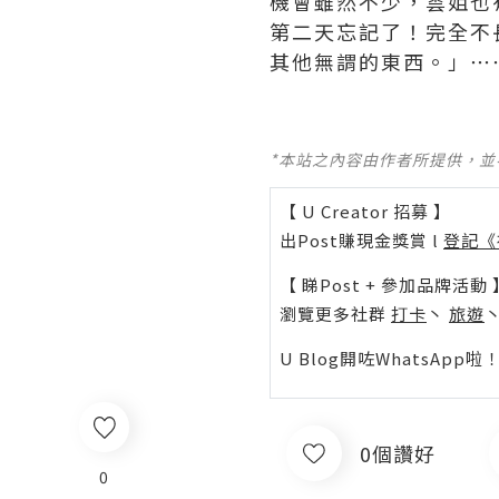
機會雖然不少，雲姐也
第二天忘記了！完全不
其他無謂的東西。」⋯
*本站之內容由作者所提供，
【 U Creator 招募 】
出Post賺現金獎賞 l
登記《
【 睇Post + 參加品牌活動 
瀏覽更多社群
打卡
丶
旅遊
U Blog開咗WhatsAp
0個讚好
0