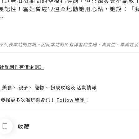
有趁著拍攝期間的空檔指導她，但雲姐發覺不論教
長記性！雲姐曾經很溫柔地勸她用心點，她說：「
⋯
並不代表本站的立場。因此本站對所有博客的立場、真實性、準確性
社群創作有價企劃》
】
丶
美食
丶
親子
丶
寵物
丶
扮靚攻略
及
活動情報
p啦！發掘更多吃喝玩樂資訊！
Follow 我哋
！
收藏