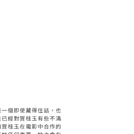
是一個即使藏得住話，也
來已經對賀桂玉有些不滿
和賀桂玉在電影中合作的