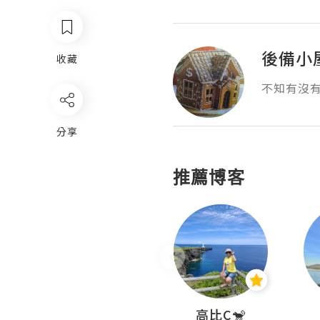
後備小
收藏
不知有沒
分享
推薦博客
Nei Ho! 你好:)
高比C🐒