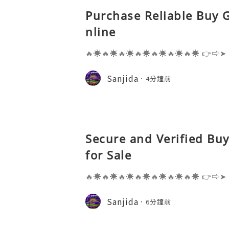
Purchase Reliable Buy 
nline
🔥☀️🔥☀️🔥☀️🔥☀️🔥☀️🔥☀️🔥☀️ 👉⇨➤
⇨➤ WhatsApp :+1 (909) 630-5664 
ail.com 👉⇨➤ Visit To Website: htt
Sanjida
4分鐘前
s one of the most widely used emai
Secure and Verified Bu
for Sale
🔥☀️🔥☀️🔥☀️🔥☀️🔥☀️🔥☀️🔥☀️ 👉⇨➤
⇨➤ WhatsApp :+1 (909) 630-5664 
ail.com 👉⇨➤ Visit To Website: htt
Sanjida
6分鐘前
s one of the most widely used emai