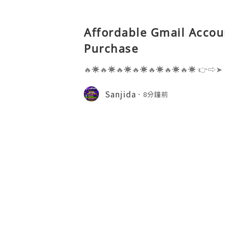
Affordable Gmail Accoun
Purchase
🔥☀️🔥☀️🔥☀️🔥☀️🔥☀️🔥☀️🔥☀️ 👉⇨➤
⇨➤ WhatsApp :+1 (909) 630-5664 
ail.com 👉⇨➤ Visit To Website: htt
Sanjida
8分鐘前
s one of the most widely used emai