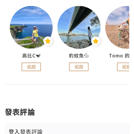
)
高比C🐒
豹紋魚💦
追蹤
追蹤
追蹤
發表評論
登入
發表評論