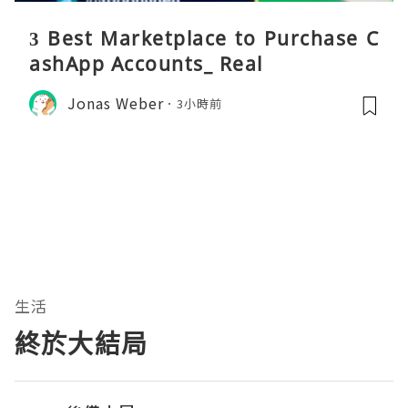
3 Best Marketplace to Purchase C
ashApp Accounts_ Real
Jonas Weber
3小時前
生活
終於大結局