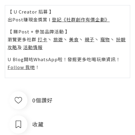
【 U Creator 招募 】
出Post賺現金獎賞 l
登記《社群創作有價企劃》
【 睇Post + 參加品牌活動 】
瀏覽更多社群
打卡
丶
旅遊
丶
美食
丶
親子
丶
寵物
丶
扮靚
攻略
及
活動情報
U Blog開咗WhatsApp啦！發掘更多吃喝玩樂資訊！
Follow 我哋
！
0個讚好
收藏