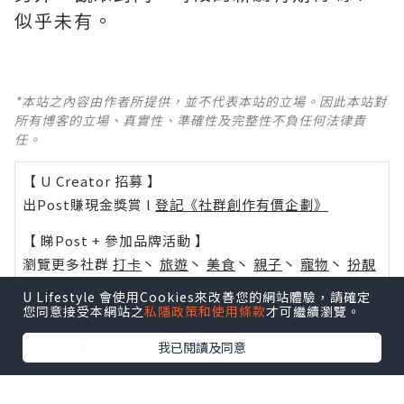
似乎未有。
*本站之內容由作者所提供，並不代表本站的立場。因此本站對
所有博客的立場、真實性、準確性及完整性不負任何法律責
任。
【 U Creator 招募 】
出Post賺現金獎賞 l
登記《社群創作有價企劃》
【 睇Post + 參加品牌活動 】
瀏覽更多社群
打卡
丶
旅遊
丶
美食
丶
親子
丶
寵物
丶
扮靚
攻略
及
活動情報
U Lifestyle 會使用Cookies來改善您的網站體驗，請確定
您同意接受本網站之
私隱政策和使用條款
才可繼續瀏覽。
U Blog開咗WhatsApp啦！發掘更多吃喝玩樂資訊！
Follow 我哋
！
我已閱讀及同意